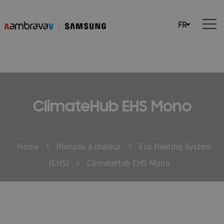
ClimateHub EHS Mono
Home
>
Pompes à chaleur
>
Eco Heating System
(EHS)
>
ClimateHub EHS Mono