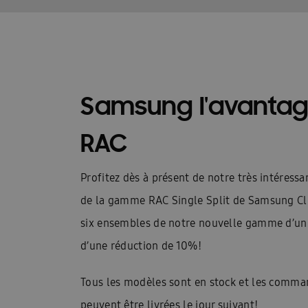
Guides d\’installation rapide : EHS
Heatfan
Installateurs Catalogue Ambrava Samsung
InstallDay2024-FR
InstallDay2024-FR-Than
Samsung l'avantag
Manuels d’utilisation EHS
Manuels d\’utilis
RAC
Manuels d\\\\\\\\\\\\\\\’utilisation FACQ
Manu
Offre pompe à chaleur
Pompe à chaleur ba
Profitez dès à présent de notre très intéress
Pourquoi choisir Ambrava Samsung
Pourquo
de la gamme RAC Single Split de Samsung Cl
six ensembles de notre nouvelle gamme d’uni
Quel est le meilleur moment pour acheter un cl
d’une réduction de 10%!
Samsung EHS Mono HT R290 Hochtemperatur-
Tous les modèles sont en stock et les comm
Samsung Exclusive Summer Experience Inscruir
peuvent être livrées le jour suivant!