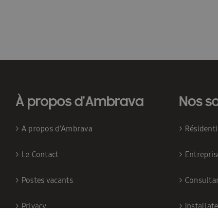
À propos d'Ambrava
Nos so
>
A propos d’Ambrava
>
Résident
>
Le Contact
>
Entrepris
>
Postes vacants
>
Consulta
>
Privacy
>
Installat