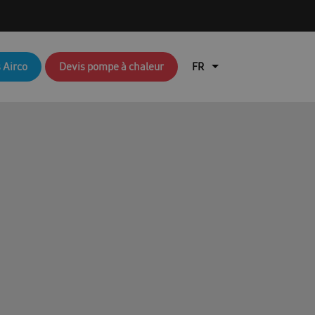
q brochures FR
Aperçu du blog
 Airco
Devis pompe à chaleur
air
Brochures RAC & FJM
en coûte une pompe à chaleur ?
lisation de l’application Ambrava Service
l installateur
echnique : EHS (pompes à chaleur air/eau)
Durable
EHS Cloud Service
Free Joint Multi Promotie FR
ation rapide FACQ