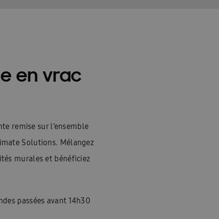
Home Ambrava Samsung | Innovatieve warmtepompen en aircondit
InstallDay2022-FR
InstallDay2022-FR-Thankyou
InstallDay2023
kyou
Liste de contrôle pour le démarrage EHS
Liste de prix – d
e en vrac
ation
Manuels d\\\’utilisation Solutions intelligentes
Manuels d\
els d\\\\\\\\\\\\\\\\\\\\\\\\\\\\\\\’utilisation FJM & RAC
Nouveau Insta
sse température
Pompe à chaleur haute température
Pompe à c
ante remise sur l’ensemble
i devrais-je envisager une climatisation ?
Premies: FACQ
Priv
imate Solutions. Mélangez
tés murales et bénéficiez
imatiseur?
Quelle est l’efficacité énergétique d’une climatisation?
Wärmepumpe
Samsung EHS Mono HT R290 Hoog Temperatuur Warm
andes passées avant 14h30
e
Schémas techniques : EHS
Schémas techniques : Facq
Sc