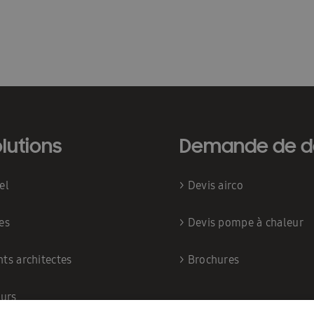
lutions
Demande de d
iel
>
Devis airco
es
>
Devis pompe à chaleur
nts architectes
>
Brochures
eurs