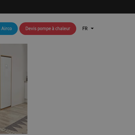
q brochures FR
Aperçu du blog
 Airco
Devis pompe à chaleur
air
Brochures RAC & FJM
en coûte une pompe à chaleur ?
lisation de l’application Ambrava Service
l installateur
echnique : EHS (pompes à chaleur air/eau)
Durable
EHS Cloud Service
Free Joint Multi Promotie FR
ation rapide FACQ