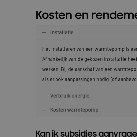
Guides d\’installation rapide : EHS
Heatfan
Kosten en rende
Installateurs Catalogue Ambrava Samsung
InstallDay2024-FR
Installatie
InstallDay2024-FR-Than
Manuels d’utilisation EHS
Manuels d\’utilis
Het installeren van een warmtepomp is een
Afhankelijk van de gekozen installatie he
Manuels d\\\\\\\\\\\\\\\’utilisation FACQ
Manu
werken. Bij de aanschaf van een warmtepo
Offre pompe à chaleur
Pompe à chaleur ba
als er ook aanpassingen nodig (of aanbevole
Pourquoi choisir Ambrava Samsung
Pourquo
Verbruik energie
Quel est le meilleur moment pour acheter un cl
Kosten warmtepomp
Samsung EHS Mono HT R290 Hochtemperatur-
Samsung Exclusive Summer Experience Inscruir
Kan ik subsidies aanvr