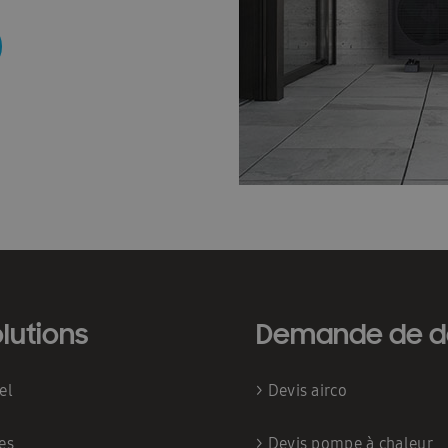
lutions
Demande de d
iel
>
Devis airco
es
>
Devis pompe à chaleur