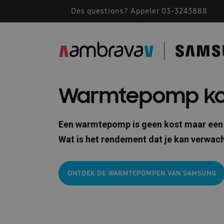
Des questions? Appeler 03-3243888
Accessoires de montage
AMBRAVA | SAMSU
BEFR – Free Joint Multi 2024
Bevestiging F
Cassette Samsung 360
Catalogue 2023
Warmtepomp ko
Comment fonctionne une climatisation
Comm
Conditions generales 2026
Confidentialité
Een warmtepomp is geen kost maar een 
Wat is het rendement dat je kan verwac
Des solutions pour les installateurs
Devis A
Documents techniques
Documents techniqu
ONTDEK DE WARMTEPOMPEN VAN SAMSUNG
FACQ PORTAIL FR
Footer FR
Formation
Free Joint Multi promotion expirée
Guide d\