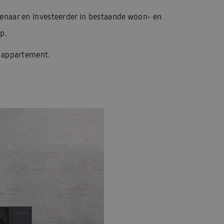
ompen B2B FR
L\’application Ambrava Service
enaar en investeerder in bestaande woon- en
g
Climatisation pour 2 à 5 chambres
p.
présentation WindFreeTM Elite
f appartement.
Samsung ventilatie B2B FR
en 1 produit
Categorie pagina: Budget
gina: Purification de l’air
Quel est le prix d’un climatiseur?
us
Qu’est-ce qu’une pompe à chaleur?
’aventage en vrac RAC
ning
Poste vacant: Technical Engineer
Base de connaissances
À propos d’Ambrava