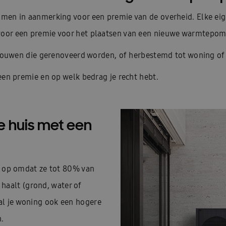
alear est-elle durable ?
Une ventilation intelligente
Warmtep
en in aanmerking voor een premie van de overheid. Elke eig
s à chaleur Samsung
Aperçu des systèmes de climatisation Samsun
or een premie voor het plaatsen van een nieuwe warmtepom
n Cebu
Présentation Luzon
Présentation WindFreeTM Confort
ebouwen die gerenoveerd worden, of herbestemd tot woning o
tisation pour votre situation ?
Samsung airconditioning B2B – FR
een premie en op welk bedrag je recht hebt.
indFree™ climatisation
Chauffage, eau chaude et refroidissement 
na: Design
Categorie pagina: Faible consommation
Categorie pa
e huis met een
pour 1 pièce
Samsung SmartThings
Home – général nouveau
ment et chauffage durables
Brochure merci
Prendre rendez-vo
 op omdat ze tot 80% van
ont les avantages de la climatisation ?
360 Cassette Upgrade
L
haalt (grond, water of
zal je woning ook een hogere
t une pompe à chaleur?
Accueil
Airconditioning
Airconditio
n.
our les entreprises
Pour à la maison
Pour les installateurs