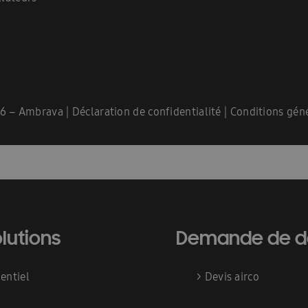
Home Ambrava Samsung | Innovatieve warmtepompen en aircondit
InstallDay2022-FR
InstallDay2022-FR-Thankyou
InstallDay2023
kyou
Liste de contrôle pour le démarrage EHS
Liste de prix – d
ation
Manuels d\\\’utilisation Solutions intelligentes
Manuels d\
6 – Ambrava |
Déclaration de confidentialité
|
Conditions gén
els d\\\\\\\\\\\\\\\\\\\\\\\\\\\\\\\’utilisation FJM & RAC
Nouveau Insta
sse température
Pompe à chaleur haute température
Pompe à c
i devrais-je envisager une climatisation ?
Premies: FACQ
Priv
imatiseur?
Quelle est l’efficacité énergétique d’une climatisation?
lutions
Demande de d
Wärmepumpe
Samsung EHS Mono HT R290 Hoog Temperatuur Warm
dentiel
>
Devis airco
ques FR
Solutions EHS 2025
Technische datasheets: Facq
Un