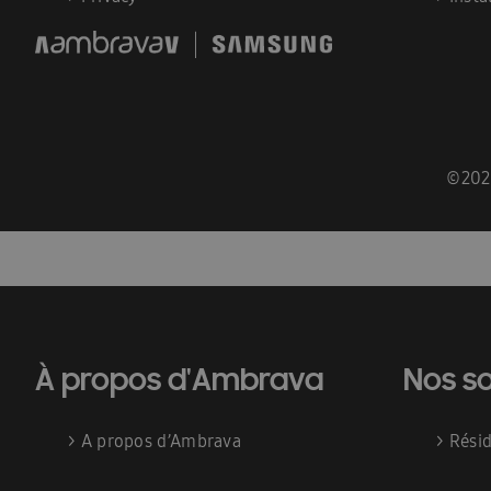
Guides d\’installation rapide : EHS
Heatfan
Installateurs Catalogue Ambrava Samsung
InstallDay2024-FR
InstallDay2024-FR-Than
Manuels d’utilisation EHS
Manuels d\’utilis
©202
Manuels d\\\\\\\\\\\\\\\’utilisation FACQ
Manu
Offre pompe à chaleur
Pompe à chaleur ba
Pourquoi choisir Ambrava Samsung
Pourquo
Quel est le meilleur moment pour acheter un cl
À propos d'Ambrava
Nos so
Samsung EHS Mono HT R290 Hochtemperatur-
>
A propos d’Ambrava
>
Rési
Schémas techniques : Facq
Schémas techni