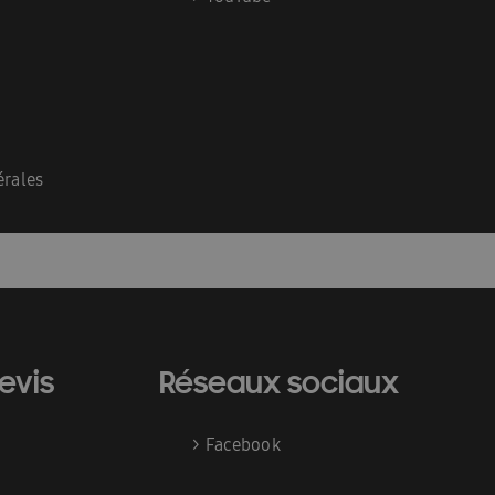
ioning
Homepagina installateurs
-FR
InstallDay2023-FR-Thankyou
es services
Manuals: FACQ
\\\\\\\\\\\\\\’installation & Guide de sécurité
érales
llateur formulier
Offerte: FACQ
haleur tout-en-un
Pompes à la chaleur
acy
Références
REXEL
evis
Réseaux sociaux
tepomp
Schémas techniques : EHS
>
Facebook
e pompe à chalear est-elle durable ?