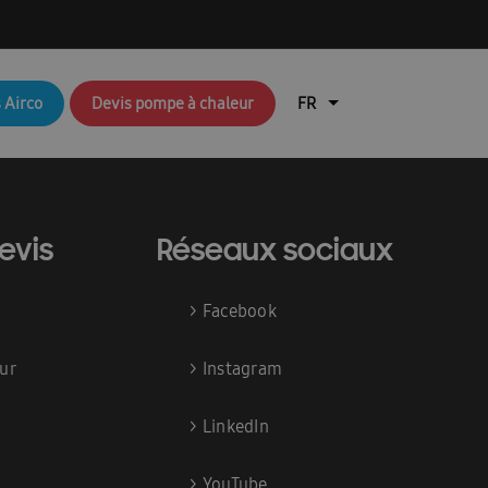
q brochures FR
Aperçu du blog
 Airco
Devis pompe à chaleur
air
Brochures RAC & FJM
en coûte une pompe à chaleur ?
lisation de l’application Ambrava Service
evis
Réseaux sociaux
l installateur
>
Facebook
echnique : EHS (pompes à chaleur air/eau)
Durable
EHS Cloud Service
ur
>
Instagram
Free Joint Multi Promotie FR
>
LinkedIn
ation rapide FACQ
>
YouTube