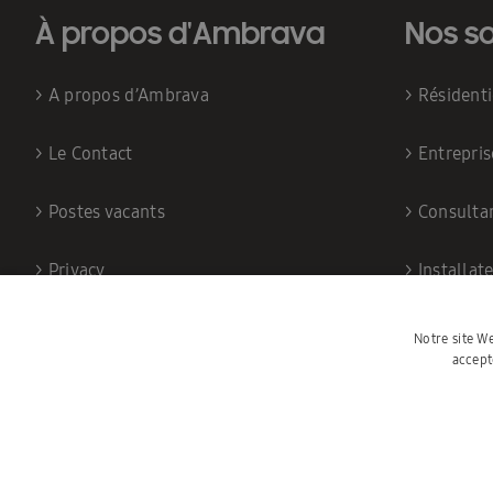
À propos d'Ambrava
Nos so
>
A propos d’Ambrava
>
Résident
>
Le Contact
>
Entrepris
>
Postes vacants
>
Consulta
>
Privacy
>
Installat
Notre site We
accept
©202