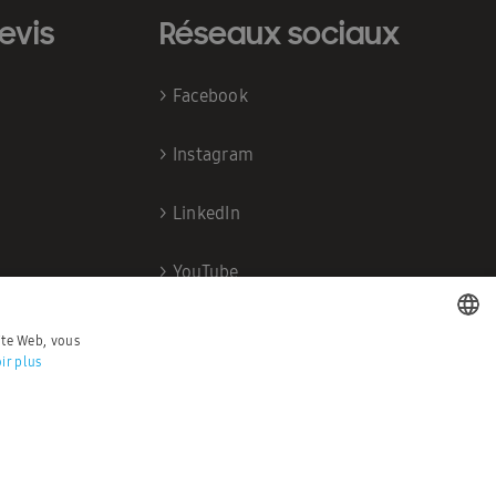
evis
Réseaux sociaux
>
Facebook
>
Instagram
>
LinkedIn
>
YouTube
site Web, vous
ir plus
DUTCH
FRENCH
érales