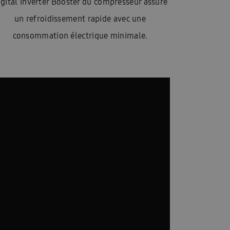
igital Inverter Booster du compresseur assure
un refroidissement rapide avec une
consommation électrique minimale.