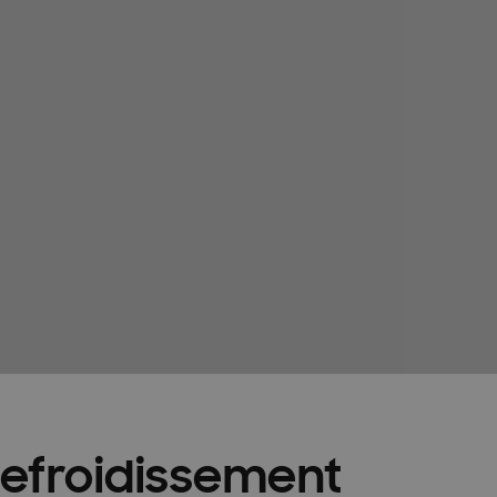
ioning
Homepagina installateurs
-FR
InstallDay2023-FR-Thankyou
es services
Manuals: FACQ
\\\\\\\\\\\\\\’installation & Guide de sécurité
llateur formulier
Offerte: FACQ
haleur tout-en-un
Pompes à la chaleur
acy
Références
REXEL
tepomp
refroidissement
hémas techniques FR
Solutions EHS 2025