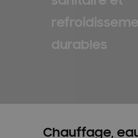
Guides d\’installation rapide : EHS
Heatfan
refroidissem
Installateurs Catalogue Ambrava Samsung
InstallDay2024-FR
InstallDay2024-FR-Than
durables
Manuels d’utilisation EHS
Manuels d\’utilis
Manuels d\\\\\\\\\\\\\\\’utilisation FACQ
Manu
Offre pompe à chaleur
Pompe à chaleur ba
Pourquoi choisir Ambrava Samsung
Pourquo
Quel est le meilleur moment pour acheter un cl
Samsung EHS Mono HT R290 Hochtemperatur-
Chauffage, eau
Samsung Exclusive Summer Experience Inscruir