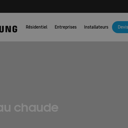
NG PORTAIL FR
Ambrava Catalogi & Brochures FR
Ambrava fac
Résidentiel
Entreprises
Installateurs
Devis
JM Actie BEFR
Brochures EHS
Brochures pompes à chaleur air/
Catalogue 2025
Catalogue 2026
Certificat de preuve
Combi
unicatie & Marketing Assets voor Partners: FACQ
Conditions d’uti
Confirmation FR
Coûts des pompes à chaleur
Demande nouve
irco
Devis pompe à chaleur
Dit is een test
Documentation t
es : Ambrava Smart Solutions
Documents techniques : RAC et FJM
au chaude
Formation confirmation
Formulaire de conformité
fr/ems
\\\\\\\\\\\\\\’installation et guide de sécurité : EHS
Guides d’install