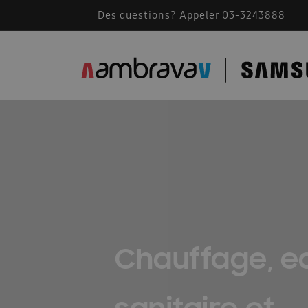
Des questions? Appeler 03-3243888
Accessoires de montage
AMBRAVA | SAMSU
BEFR – Free Joint Multi 2024
Bevestiging F
Cassette Samsung 360
Catalogue 2023
Comment fonctionne une climatisation
Comm
Conditions generales 2026
Confidentialité
Des solutions pour les installateurs
Devis A
Documents techniques
Documents techniqu
Chauffage, e
FACQ PORTAIL FR
Footer FR
Formation
Free Joint Multi promotion expirée
Guide d\
sanitaire et