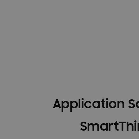
Postes vacants
Contact
Blog
Blogs
Application 
SmartThi