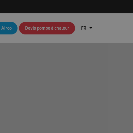
q brochures FR
Aperçu du blog
 Airco
Devis pompe à chaleur
air
Brochures RAC & FJM
en coûte une pompe à chaleur ?
lisation de l’application Ambrava Service
l installateur
echnique : EHS (pompes à chaleur air/eau)
Durable
EHS Cloud Service
Free Joint Multi Promotie FR
ation rapide FACQ