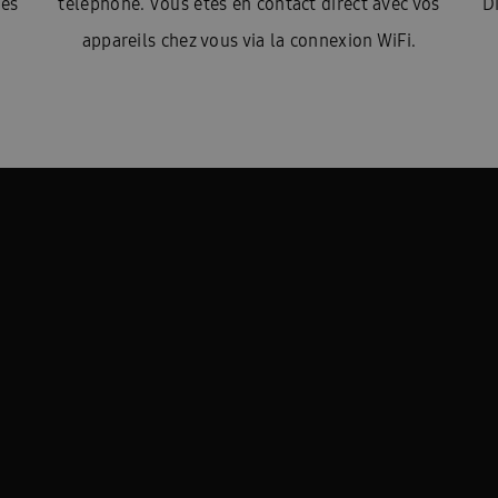
les
téléphone. Vous êtes en contact direct avec vos
D
appareils chez vous via la connexion WiFi.