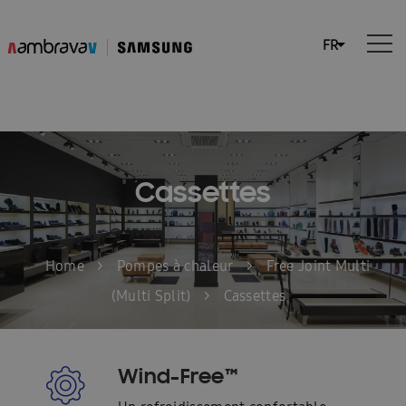
Cassettes
Home
>
Pompes à chaleur
>
Free Joint Multi
(Multi Split)
>
Cassettes
Wind-Free™