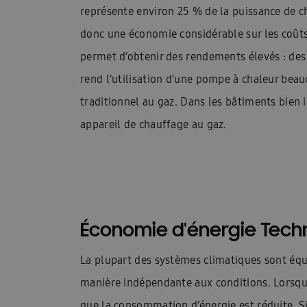
Technische datasheets: Facq
Une pompe à ch
représente environ 25 % de la puissance de c
donc une économie considérable sur les coûts
Demander une brochure
Aperçu des pompe
permet d’obtenir des rendements élevés : de
Climatisation pour 2 à 5 pièces
Présentatio
rend l’utilisation d’une pompe à chaleur beau
Présentation WindFreeTM Pure
Quelle clima
traditionnel au gaz. Dans les bâtiments bien
appareil de chauffage au gaz.
Trouver un installateur Samsung
Samsung W
Categorie pagina: Chauffage
Categorie pagi
Climatisation dans une pièce
Climatisation 
Contrôle du climat à l’intérieur
Refroidisse
Économie d'énergie Techn
Qu’est-ce qu’une pompe à chaleur ?
Quels s
La plupart des systèmes climatiques sont éq
Quelle est la différence entre un climatiseur e
manière indépendante aux conditions. Lorsque
que la consommation d’énergie est réduite. S
Pour les architectes
Pour les bureaux
P