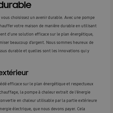
durable
Home Ambrava Samsung | Innovatieve warmtepompen en aircondit
InstallDay2022-FR
InstallDay2022-FR-Thankyou
InstallDay2023
 vous choisissez un avenir durable. Avec une pompe
chauffer votre maison de manière durable en utilisant
kyou
Liste de contrôle pour le démarrage EHS
Liste de prix – d
ement d’une solution efficace sur le plan énergétique,
ation
Manuels d\\\’utilisation Solutions intelligentes
Manuels d\
nomiser beaucoup d’argent. Nous sommes heureux de
els d\\\\\\\\\\\\\\\\\\\\\\\\\\\\\\\’utilisation FJM & RAC
Nouveau Insta
us durable et quelles sont les innovations qui y
sse température
Pompe à chaleur haute température
Pompe à c
 extérieur
i devrais-je envisager une climatisation ?
Premies: FACQ
Priv
imatiseur?
Quelle est l’efficacité énergétique d’une climatisation?
édé efficace sur le plan énergétique et respectueux
hauffage, la pompe à chaleur extrait de l’énergie
Wärmepumpe
Samsung EHS Mono HT R290 Hoog Temperatuur Warm
 convertie en chaleur utilisable par la partie extérieure
e
Schémas techniques : EHS
Schémas techniques : Facq
Sc
’énergie électrique, que nous devons payer. Cela