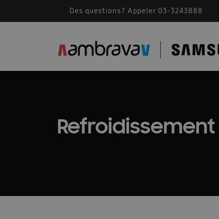
Des questions? Appeler 03-3243888
Accessoires de montage
AMBRAVA | SAMSU
BEFR – Free Joint Multi 2024
Bevestiging F
Cassette Samsung 360
Catalogue 2023
Comment fonctionne une climatisation
Comm
Refroidissement
Conditions generales 2026
Confidentialité
Des solutions pour les installateurs
Devis A
Documents techniques
Documents techniqu
FACQ PORTAIL FR
Footer FR
Formation
Free Joint Multi promotion expirée
Guide d\