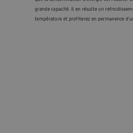
grande capacité. Il en résulte un refroidiss
Postes vacants
Contact
Blog
Blogs
température et profiterez en permanence d’u