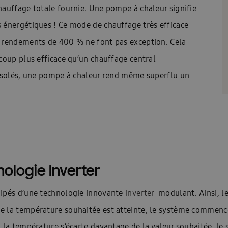
alear est-elle durable ?
Une ventilation intelligente
Warmtep
hauffage totale fournie. Une pompe à chaleur signifie
 énergétiques ! Ce mode de chauffage très efficace
s à chaleur Samsung
Aperçu des systèmes de climatisation Samsun
s rendements de 400 % ne font pas exception. Cela
n Cebu
Présentation Luzon
Présentation WindFreeTM Confort
coup plus efficace qu’un chauffage central
tisation pour votre situation ?
Samsung airconditioning B2B – FR
 isolés, une pompe à chaleur rend même superflu un
indFree™ climatisation
Chauffage, eau chaude et refroidissement 
na: Design
Categorie pagina: Faible consommation
Categorie pa
pour 1 pièce
Samsung SmartThings
Home – général nouveau
ment et chauffage durables
Brochure merci
Prendre rendez-vo
ologie Inverter
ont les avantages de la climatisation ?
360 Cassette Upgrade
L
uipés d’une technologie innovante
inverter
modulant
.
Ainsi, 
t une pompe à chaleur?
Accueil
Airconditioning
Airconditio
 la température souhaitée est atteinte, le système commence 
i la température s’écarte davantage de la valeur souhaitée, 
our les entreprises
Pour à la maison
Pour les installateurs