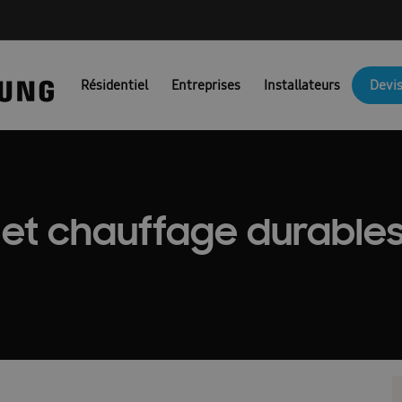
NG PORTAIL FR
Ambrava Catalogi & Brochures FR
Ambrava fac
Résidentiel
Entreprises
Installateurs
Devis
JM Actie BEFR
Brochures EHS
Brochures pompes à chaleur air/
Catalogue 2025
Catalogue 2026
Certificat de preuve
Combi
unicatie & Marketing Assets voor Partners: FACQ
Conditions d’uti
 et chauffage durable
Confirmation FR
Coûts des pompes à chaleur
Demande nouve
irco
Devis pompe à chaleur
Dit is een test
Documentation t
es : Ambrava Smart Solutions
Documents techniques : RAC et FJM
Formation confirmation
Formulaire de conformité
fr/ems
\\\\\\\\\\\\\\’installation et guide de sécurité : EHS
Guides d’install