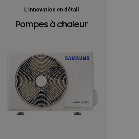
ioning
Homepagina installateurs
L'innovation en détail
-FR
InstallDay2023-FR-Thankyou
Pompes à chaleur
es services
Manuals: FACQ
\\\\\\\\\\\\\\’installation & Guide de sécurité
llateur formulier
Offerte: FACQ
haleur tout-en-un
Pompes à la chaleur
acy
Références
REXEL
tepomp
hémas techniques FR
Solutions EHS 2025