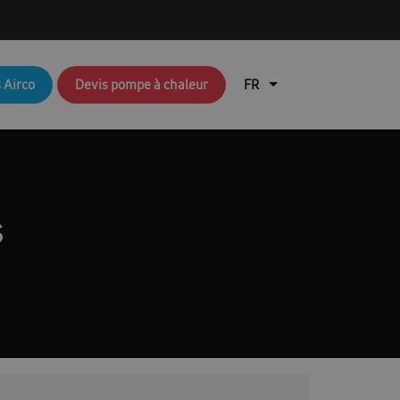
q brochures FR
Aperçu du blog
 Airco
Devis pompe à chaleur
air
Brochures RAC & FJM
en coûte une pompe à chaleur ?
lisation de l’application Ambrava Service
s
l installateur
echnique : EHS (pompes à chaleur air/eau)
Durable
EHS Cloud Service
Free Joint Multi Promotie FR
ation rapide FACQ