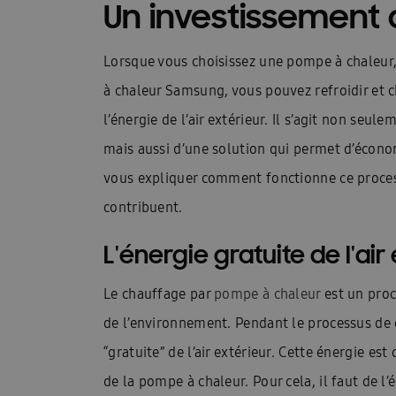
Un investissement 
Guides d\’installation rapide : EHS
Heatfan
Installateurs Catalogue Ambrava Samsung
Lorsque vous choisissez une pompe à chaleur,
à chaleur Samsung, vous pouvez refroidir et 
InstallDay2024-FR
InstallDay2024-FR-Than
l’énergie de l’air extérieur. Il s’agit non seul
Manuels d’utilisation EHS
Manuels d\’utilis
mais aussi d’une solution qui permet d’éco
Manuels d\\\\\\\\\\\\\\\’utilisation FACQ
Manu
vous expliquer comment fonctionne ce process
contribuent.
Offre pompe à chaleur
Pompe à chaleur ba
L'énergie gratuite de l'air
Pourquoi choisir Ambrava Samsung
Pourquo
Quel est le meilleur moment pour acheter un cl
Le chauffage par
pompe à chaleur
est un proc
de l’environnement. Pendant le processus de c
Samsung EHS Mono HT R290 Hochtemperatur-
“gratuite” de l’air extérieur. Cette énergie est
Samsung Exclusive Summer Experience Inscruir
de la pompe à chaleur. Pour cela, il faut de l