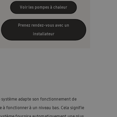
ompen B2B FR
L\’application Ambrava Service
Voir les pompes à chaleur
g
Climatisation pour 2 à 5 chambres
présentation WindFreeTM Elite
Prenez rendez-vous avec un
installateur
Samsung ventilatie B2B FR
en 1 produit
Categorie pagina: Budget
gina: Purification de l’air
Quel est le prix d’un climatiseur?
us
Qu’est-ce qu’une pompe à chaleur?
’aventage en vrac RAC
le système adapte son fonctionnement de
ning
Poste vacant: Technical Engineer
à fonctionner à un niveau bas. Cela signifie
le système fournira automatiquement une plus
Base de connaissances
À propos d’Ambrava