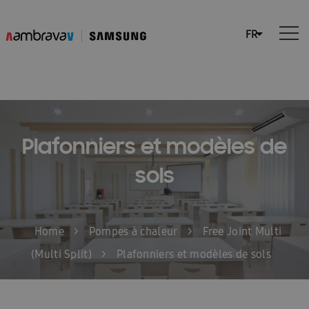
Plafonniers et modèles de
sols
Home
>
Pompes à chaleur
>
Free Joint Multi
(Multi Split)
>
Plafonniers et modèles de sols