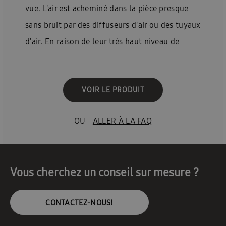
vue. L'air est acheminé dans la pièce presque
sans bruit par des diffuseurs d'air ou des tuyaux
d'air. En raison de leur très haut niveau de
confort, les modèles gainés sont souvent
utilisés dans les chambres d'hôtel, les
VOIR LE PRODUIT
restaurants, les bureaux et les salles
d'entraînement.
OU
ALLER À LA FAQ
Vous cherchez un conseil sur mesure ?
CONTACTEZ-NOUS!