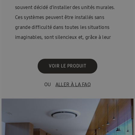
souvent décidé d'installer des unités murales.
Ces systèmes peuvent être installés sans
grande difficulté dans toutes les situations
imaginables, sont silencieux et, grâce à leur
design accrocheur, deviennent même un
accroche-regard de haute technologie dans
VOIR LE PRODUIT
n'importe quel intérieur. Les modèles sont
équipés d'un contrôle WiFi pour une plus
OU
ALLER À LA FAQ
grande facilité d'utilisation.