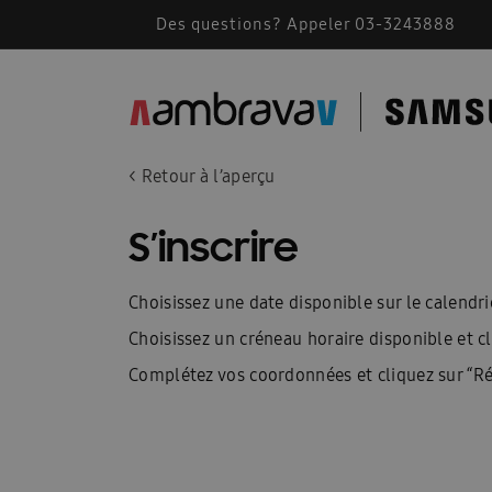
Des questions? Appeler 03-3243888
Accessoires de montage
AMBRAVA | SAMSU
BEFR – Free Joint Multi 2024
Bevestiging F
Cassette Samsung 360
Catalogue 2023
< Retour à l’aperçu
Comment fonctionne une climatisation
Comm
S’inscrire
Conditions generales 2026
Confidentialité
Choisissez une date disponible sur le calendrie
Des solutions pour les installateurs
Devis A
Choisissez un créneau horaire disponible et cl
Documents techniques
Documents techniqu
Complétez vos coordonnées et cliquez sur “Ré
FACQ PORTAIL FR
Footer FR
Formation
Free Joint Multi promotion expirée
Guide d\