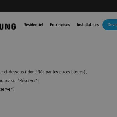
NG PORTAIL FR
Ambrava Catalogi & Brochures FR
Ambrava fac
Résidentiel
Entreprises
Installateurs
Devis
JM Actie BEFR
Brochures EHS
Brochures pompes à chaleur air/
Catalogue 2025
Catalogue 2026
Certificat de preuve
Combi
unicatie & Marketing Assets voor Partners: FACQ
Conditions d’uti
Confirmation FR
Coûts des pompes à chaleur
Demande nouve
r ci-dessous (identifiée par les puces bleues) ;
irco
Devis pompe à chaleur
Dit is een test
Documentation t
iquez sur “Réserver”;
es : Ambrava Smart Solutions
Documents techniques : RAC et FJM
server”.
Formation confirmation
Formulaire de conformité
fr/ems
\\\\\\\\\\\\\\’installation et guide de sécurité : EHS
Guides d’install