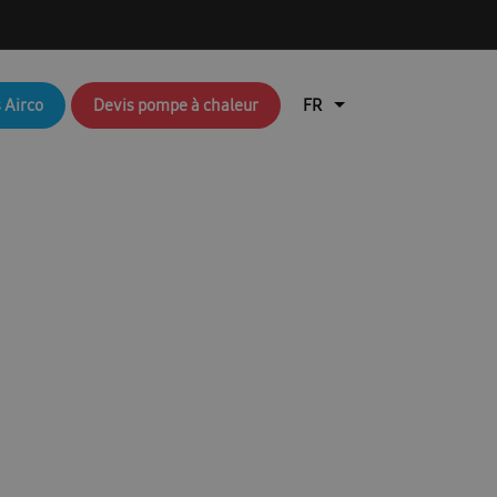
q brochures FR
Aperçu du blog
 Airco
Devis pompe à chaleur
air
Brochures RAC & FJM
en coûte une pompe à chaleur ?
lisation de l’application Ambrava Service
l installateur
echnique : EHS (pompes à chaleur air/eau)
Durable
EHS Cloud Service
Free Joint Multi Promotie FR
ation rapide FACQ