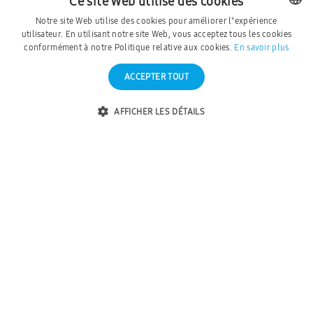
Ce site Web utilise des cookies
Notre site Web utilise des cookies pour améliorer l"expérience
utilisateur. En utilisant notre site Web, vous acceptez tous les cookies
DUTCH
conformément à notre Politique relative aux cookies.
En savoir plus
FRENCH
ACCEPTER TOUT
AFFICHER LES DÉTAILS
Une solution adaptée à chaque
environnement.
Il y a beaucoup à considérer lors de la conception
d’un espace commercial; du mood board au concept
en passant par les finitions. Vous choisissez des
couleurs et des matériaux qui correspondent
parfaitement à votre entreprise et donnez ainsi à la