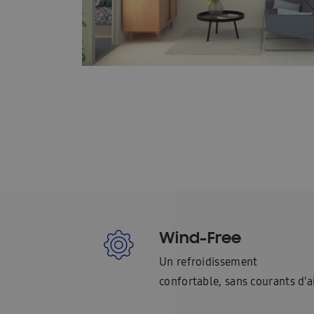
Technische datasheets: Facq
Une pompe à ch
Demander une brochure
Aperçu des pompe
Climatisation pour 2 à 5 pièces
Présentatio
Présentation WindFreeTM Pure
Quelle clima
Trouver un installateur Samsung
Samsung W
Categorie pagina: Chauffage
Categorie pagi
Climatisation dans une pièce
Climatisation 
Contrôle du climat à l’intérieur
Refroidisse
Wind-Free
Qu’est-ce qu’une pompe à chaleur ?
Quels s
Un refroidissement
confortable, sans courants d'a
Quelle est la différence entre un climatiseur e
Pour les architectes
Pour les bureaux
P