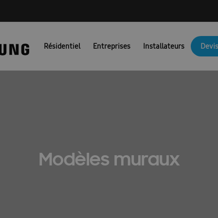
NG PORTAIL FR
Ambrava Catalogi & Brochures FR
Ambrava fac
Résidentiel
Entreprises
Installateurs
Devis
JM Actie BEFR
Brochures EHS
Brochures pompes à chaleur air/
Catalogue 2025
Catalogue 2026
Certificat de preuve
Combi
unicatie & Marketing Assets voor Partners: FACQ
Conditions d’uti
Confirmation FR
Coûts des pompes à chaleur
Demande nouve
irco
Devis pompe à chaleur
Dit is een test
Documentation t
Modèles muraux
es : Ambrava Smart Solutions
Documents techniques : RAC et FJM
Formation confirmation
Formulaire de conformité
fr/ems
\\\\\\\\\\\\\\’installation et guide de sécurité : EHS
Guides d’install