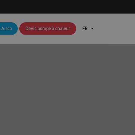
q brochures FR
Aperçu du blog
 Airco
Devis pompe à chaleur
air
Brochures RAC & FJM
en coûte une pompe à chaleur ?
lisation de l’application Ambrava Service
l installateur
echnique : EHS (pompes à chaleur air/eau)
Durable
EHS Cloud Service
Free Joint Multi Promotie FR
ation rapide FACQ