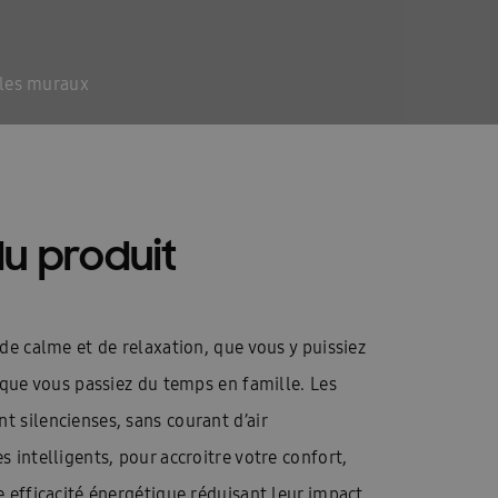
ioning
Homepagina installateurs
-FR
InstallDay2023-FR-Thankyou
les muraux
es services
Manuals: FACQ
\\\\\\\\\\\\\\’installation & Guide de sécurité
llateur formulier
Offerte: FACQ
du produit
haleur tout-en-un
Pompes à la chaleur
acy
de calme et de relaxation, que vous y puissiez
Références
REXEL
 que vous passiez du temps en famille. Les
tepomp
 silencienses, sans courant d’air
 intelligents, pour accroitre votre confort,
hémas techniques FR
Solutions EHS 2025
e efficacité énergétique réduisant leur impact