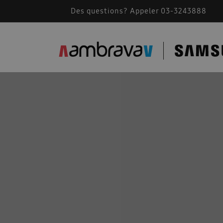
Des questions? Appeler 03-3243888
Accessoires de montage
AMBRAVA | SAMSU
BEFR – Free Joint Multi 2024
Bevestiging F
Cassette Samsung 360
Catalogue 2023
Comment fonctionne une climatisation
Comm
Conditions generales 2026
Confidentialité
Des solutions pour les installateurs
Devis A
Documents techniques
Documents techniqu
FACQ PORTAIL FR
Footer FR
Formation
Free Joint Multi promotion expirée
Guide d\