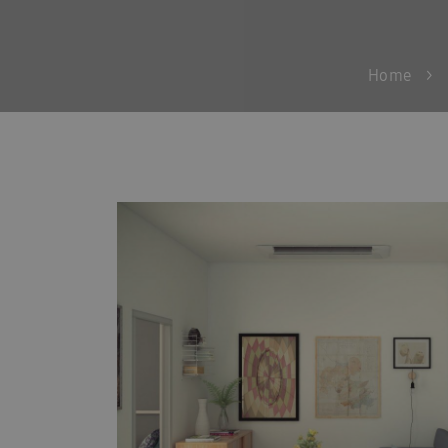
Guides d\’installation rapide : EHS
Heatfan
Installateurs Catalogue Ambrava Samsung
Home
>
InstallDay2024-FR
InstallDay2024-FR-Than
Manuels d’utilisation EHS
Manuels d\’utilis
Manuels d\\\\\\\\\\\\\\\’utilisation FACQ
Manu
Offre pompe à chaleur
Pompe à chaleur ba
Pourquoi choisir Ambrava Samsung
Pourquo
Quel est le meilleur moment pour acheter un cl
Samsung EHS Mono HT R290 Hochtemperatur-
Samsung Exclusive Summer Experience Inscruir