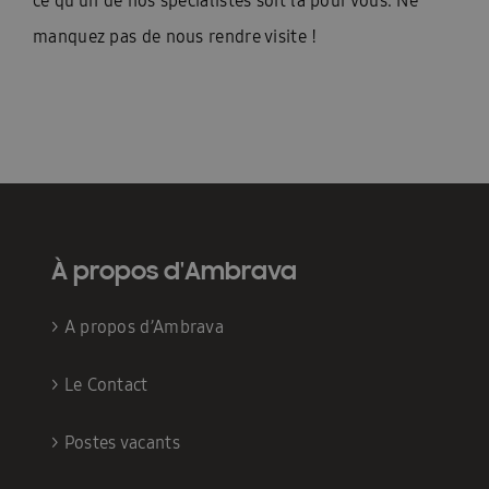
ce qu’un de nos spécialistes soit là pour vous. Ne
manquez pas de nous rendre visite !
À propos d'Ambrava
>
A propos d’Ambrava
>
Le Contact
>
Postes vacants