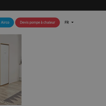
q brochures FR
Aperçu du blog
 Airco
Devis pompe à chaleur
air
Brochures RAC & FJM
en coûte une pompe à chaleur ?
lisation de l’application Ambrava Service
l installateur
echnique : EHS (pompes à chaleur air/eau)
Durable
EHS Cloud Service
Free Joint Multi Promotie FR
ation rapide FACQ