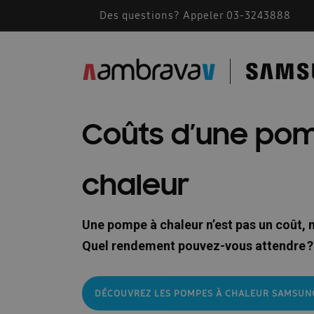
Des questions? Appeler 03-3243888
Accessoires de montage
AMBRAVA | SAMSU
BEFR – Free Joint Multi 2024
Bevestiging F
Cassette Samsung 360
Catalogue 2023
Coûts d’une po
Comment fonctionne une climatisation
Comm
chaleur
Conditions generales 2026
Confidentialité
Des solutions pour les installateurs
Devis A
Une pompe à chaleur n’est pas un coût, 
Documents techniques
Documents techniqu
Quel rendement pouvez-vous attendre ?
FACQ PORTAIL FR
Footer FR
Formation
DÉCOUVREZ LES POMPES À CHALEUR SAMSUN
Free Joint Multi promotion expirée
Guide d\