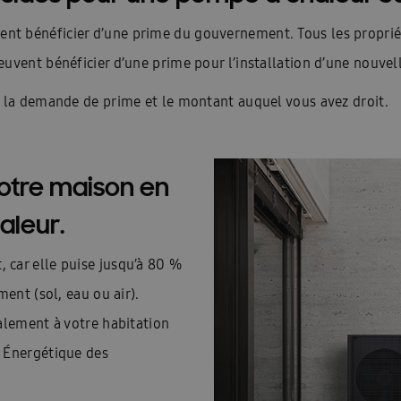
alear est-elle durable ?
Une ventilation intelligente
Warmtep
ent bénéficier d’une prime du gouvernement. Tous les propriét
s à chaleur Samsung
Aperçu des systèmes de climatisation Samsun
peuvent bénéficier d’une prime pour l’installation d’une nouve
n Cebu
Présentation Luzon
Présentation WindFreeTM Confort
 à la demande de prime et le montant auquel vous avez droit.
tisation pour votre situation ?
Samsung airconditioning B2B – FR
indFree™ climatisation
Chauffage, eau chaude et refroidissement 
otre maison en
na: Design
Categorie pagina: Faible consommation
Categorie pa
aleur.
pour 1 pièce
Samsung SmartThings
Home – général nouveau
 car elle puise jusqu’à 80 %
ment et chauffage durables
Brochure merci
Prendre rendez-vo
ment (sol, eau ou air).
alement à votre habitation
ont les avantages de la climatisation ?
360 Cassette Upgrade
L
e Énergétique des
t une pompe à chaleur?
Accueil
Airconditioning
Airconditio
our les entreprises
Pour à la maison
Pour les installateurs