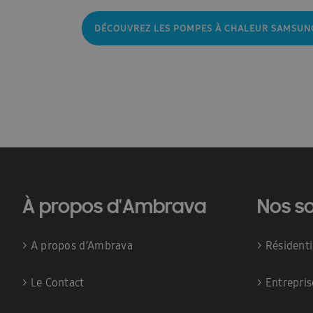
DÉCOUVREZ LES POMPES À CHALEUR SAMSUN
Postes vacants
Contact
Blog
Blogs
À propos d'Ambrava
Nos so
>
A propos d’Ambrava
>
Résident
>
Le Contact
>
Entrepris