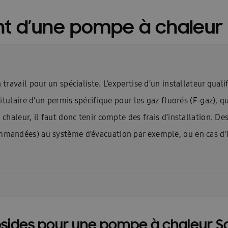
Home Ambrava Samsung | Innovatieve warmtepompen en aircondit
t d’une pompe à chaleur
InstallDay2022-FR
InstallDay2022-FR-Thankyou
InstallDay2023
kyou
Liste de contrôle pour le démarrage EHS
Liste de prix – d
ation
Manuels d\\\’utilisation Solutions intelligentes
Manuels d\
travail pour un spécialiste. L’expertise d’un installateur qualif
els d\\\\\\\\\\\\\\\\\\\\\\\\\\\\\\\’utilisation FJM & RAC
Nouveau Insta
itulaire d’un permis spécifique pour les gaz fluorés (F-gaz), qui
 chaleur, il faut donc tenir compte des frais d’installation. D
sse température
Pompe à chaleur haute température
Pompe à c
mmandées) au système d’évacuation par exemple, ou en cas d’
i devrais-je envisager une climatisation ?
Premies: FACQ
Priv
imatiseur?
Quelle est l’efficacité énergétique d’une climatisation?
Wärmepumpe
Samsung EHS Mono HT R290 Hoog Temperatuur Warm
e
Schémas techniques : EHS
Schémas techniques : Facq
Sc
bsides pour une pompe à chaleur 