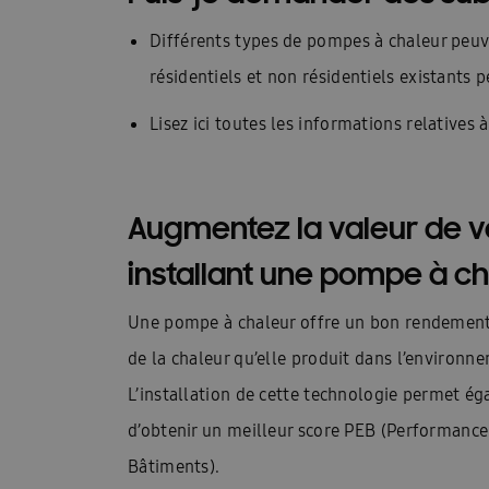
Technische datasheets: Facq
Une pompe à ch
Différents types de pompes à chaleur peuv
Demander une brochure
Aperçu des pompe
résidentiels et non résidentiels existants 
Climatisation pour 2 à 5 pièces
Présentatio
Lisez ici toutes les informations relatives
Présentation WindFreeTM Pure
Quelle clima
Trouver un installateur Samsung
Samsung W
Augmentez la valeur de v
Categorie pagina: Chauffage
Categorie pagi
installant une pompe à ch
Climatisation dans une pièce
Climatisation 
Une pompe à chaleur offre un bon rendement,
Contrôle du climat à l’intérieur
Refroidisse
de la chaleur qu’elle produit dans l’environne
L’installation de cette technologie permet ég
Qu’est-ce qu’une pompe à chaleur ?
Quels s
d’obtenir un meilleur score PEB (Performanc
Quelle est la différence entre un climatiseur e
Bâtiments).
Pour les architectes
Pour les bureaux
P