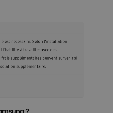
ioning
Homepagina installateurs
-FR
InstallDay2023-FR-Thankyou
es services
Manuals: FACQ
\\\\\\\\\\\\\\’installation & Guide de sécurité
ié est nécessaire. Selon l’installation
llateur formulier
Offerte: FACQ
 l’habilite à travailler avec des
es frais supplémentaires peuvent survenir si
haleur tout-en-un
Pompes à la chaleur
isolation supplémentaire.
acy
Références
REXEL
tepomp
hémas techniques FR
Solutions EHS 2025
Samsung ?