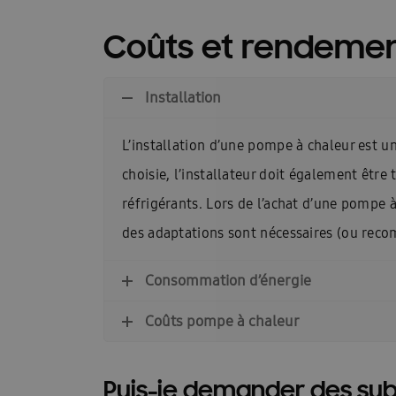
Guides d\’installation rapide : EHS
Heatfan
Coûts et rendemen
Installateurs Catalogue Ambrava Samsung
InstallDay2024-FR
InstallDay2024-FR-Than
Installation
Manuels d’utilisation EHS
Manuels d\’utilis
L’installation d’une pompe à chaleur est un 
Manuels d\\\\\\\\\\\\\\\’utilisation FACQ
Manu
choisie, l’installateur doit également être t
réfrigérants. Lors de l’achat d’une pompe à
Offre pompe à chaleur
Pompe à chaleur ba
des adaptations sont nécessaires (ou reco
Pourquoi choisir Ambrava Samsung
Pourquo
Consommation d’énergie
Quel est le meilleur moment pour acheter un cl
Coûts pompe à chaleur
Samsung EHS Mono HT R290 Hochtemperatur-
Samsung Exclusive Summer Experience Inscruir
Puis-je demander des su