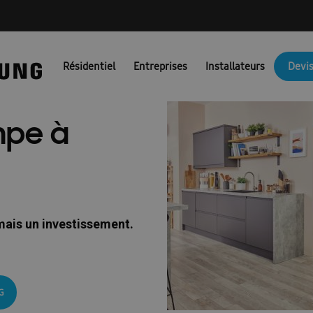
NG PORTAIL FR
Ambrava Catalogi & Brochures FR
Ambrava fac
Résidentiel
Entreprises
Installateurs
Devis
JM Actie BEFR
Brochures EHS
Brochures pompes à chaleur air/
Catalogue 2025
Catalogue 2026
Certificat de preuve
Combi
mpe à
unicatie & Marketing Assets voor Partners: FACQ
Conditions d’uti
Confirmation FR
Coûts des pompes à chaleur
Demande nouve
irco
Devis pompe à chaleur
Dit is een test
Documentation t
mais un investissement.
es : Ambrava Smart Solutions
Documents techniques : RAC et FJM
Formation confirmation
Formulaire de conformité
fr/ems
G
\\\\\\\\\\\\\\’installation et guide de sécurité : EHS
Guides d’install