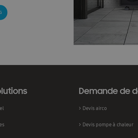
G
lutions
Demande de d
iel
>
Devis airco
es
>
Devis pompe à chaleur