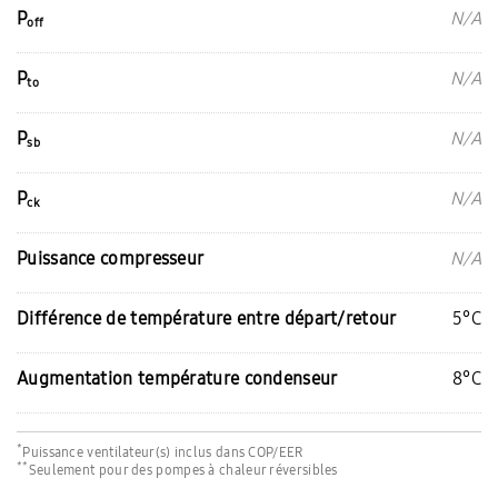
P
N/A
off
P
N/A
to
P
N/A
sb
P
N/A
ck
Puissance compresseur
N/A
Différence de température entre départ/retour
5°C
Augmentation température condenseur
8°C
*
Puissance ventilateur(s) inclus dans COP/EER
**
Seulement pour des pompes à chaleur réversibles