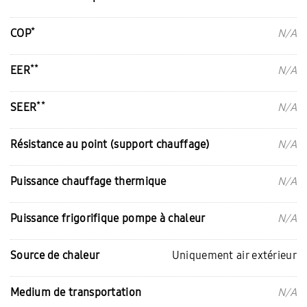
*
COP
N/A
**
EER
N/A
**
SEER
N/A
Résistance au point (support chauffage)
N/A
Puissance chauffage thermique
N/A
Puissance frigorifique pompe à chaleur
N/A
Source de chaleur
Uniquement air extérieur
Medium de transportation
N/A