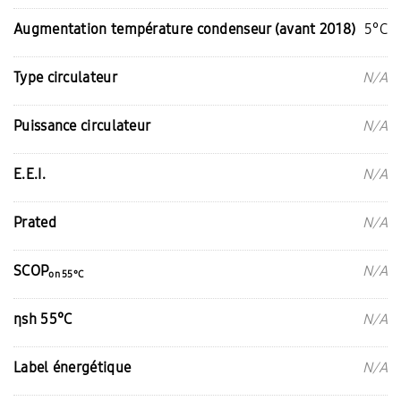
Augmentation température condenseur (avant 2018)
5°C
Type circulateur
N/A
Puissance circulateur
N/A
E.E.I.
N/A
Prated
N/A
SCOP
N/A
on 55°C
ƞsh 55°C
N/A
Label énergétique
N/A