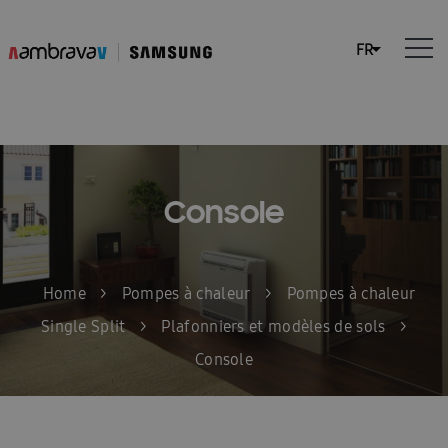
Console
Home
>
Pompes à chaleur
>
Pompes à chaleur
Single Split
>
Plafonniers et modèles de sols
>
Console