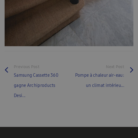
Previous Post
Next Post
Samsung Cassette 360
Pompe à chaleur air-eau:
gagne Archiproducts
un climat intérieu...
Desi...