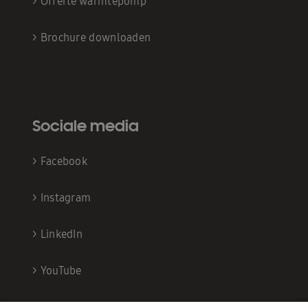
>
Offerte warmtepomp
>
Brochure downloaden
Sociale media
>
Facebook
>
Instagram
>
LinkedIn
>
YouTube