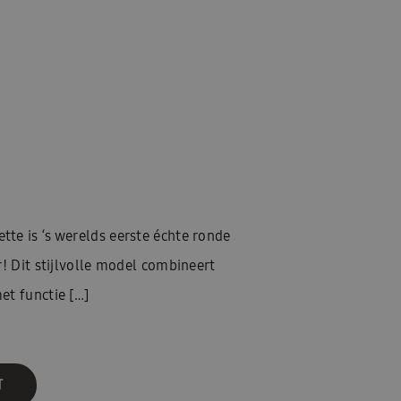
te is ‘s werelds eerste échte ronde
r! Dit stijlvolle model combineert
et functie […]
T