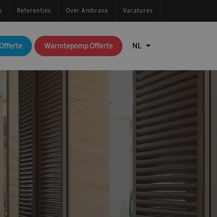
s
Referenties
Over Ambrava
Vacatures
Offerte
Warmtepomp Offerte