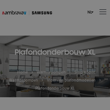
Plafondonderbouw XL
Home
>
Warmtepompen
>
Single Split
Warmtepompen
>
Vloer- en plafondmodellen
>
Plafondonderbouw XL