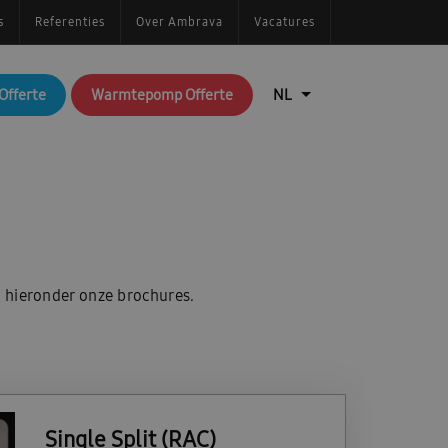
s
Referenties
Over Ambrava
Vacatures
Offerte
Warmtepomp Offerte
 hieronder onze brochures.
Single Split (RAC)