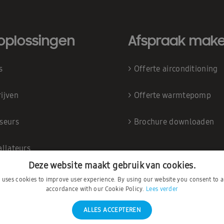
oplossingen
Afspraak mak
is
>
Offerte airconditioning
ijven
>
Offerte warmtepomp
iseurs
>
Brochure downloaden
allateurs
Deze website maakt gebruik van cookies.
e uses cookies to improve user experience. By using our website you consent to al
accordance with our Cookie Policy.
Lees verder
ALLES ACCEPTEREN