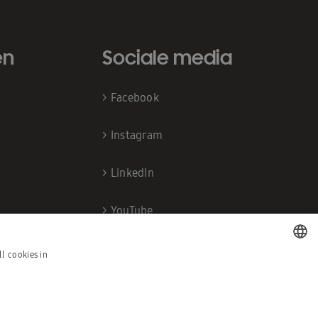
en
Sociale media
>
Facebook
>
Instagram
>
LinkedIn
>
YouTube
l cookies in
DUTCH
FRENCH