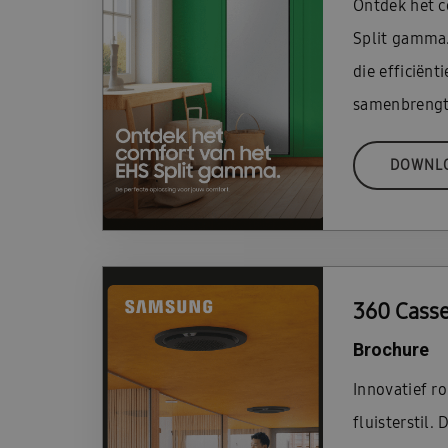
Ontdek het c
Split gamma
die efficiën
samenbrengt
DOWNL
360 Casse
Brochure
Innovatief r
fluisterstil.