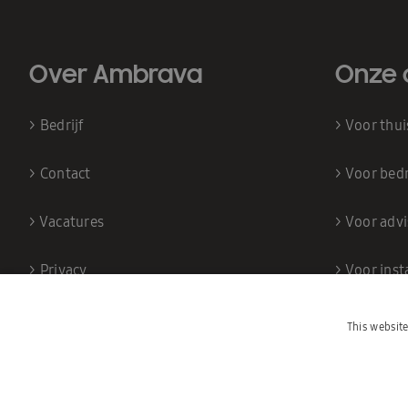
Over Ambrava
Onze 
>
Bedrijf
>
Voor thu
>
Contact
>
Voor bedr
>
Vacatures
>
Voor adv
>
Privacy
>
Voor inst
This websit