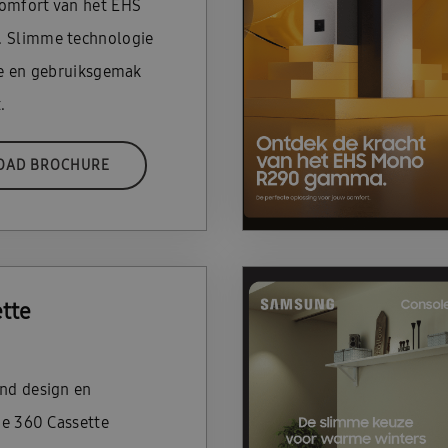
omfort van het EHS
. Slimme technologie
tie en gebruiksgemak
.
OAD BROCHURE
tte
ond design en
 De 360 Cassette