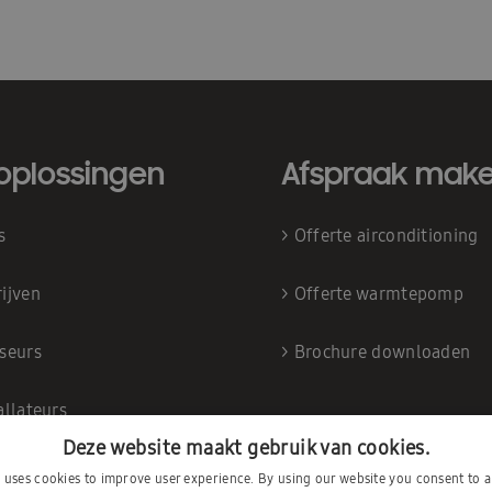
oplossingen
Afspraak mak
is
>
Offerte airconditioning
ijven
>
Offerte warmtepomp
iseurs
>
Brochure downloaden
allateurs
Deze website maakt gebruik van cookies.
e uses cookies to improve user experience. By using our website you consent to al