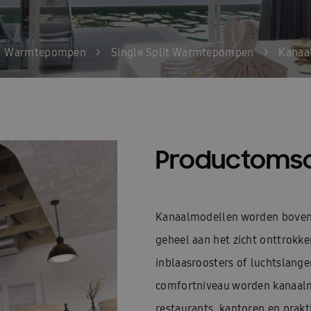
Warmtepompen
>
Single Split Warmtepompen
>
Kanaa
Productomsc
Kanaalmodellen worden boven 
geheel aan het zicht onttrokke
inblaasroosters of luchtslang
comfortniveau worden kanaalm
restaurants, kantoren en prakt