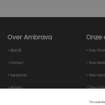
Over Ambrava
Onze 
>
Bedrijf
>
Voor thu
>
Contact
>
Voor bedr
>
Vacatures
>
Voor adv
>
Privacy
>
Voor inst
This websit