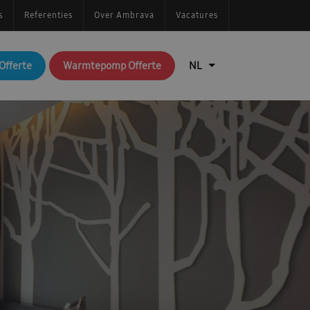
s
Referenties
Over Ambrava
Vacatures
Offerte
Warmtepomp Offerte