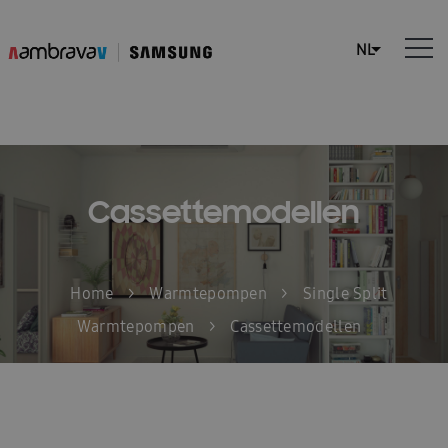
Cassettemodellen
Home
>
Warmtepompen
>
Single Split
Warmtepompen
>
Cassettemodellen