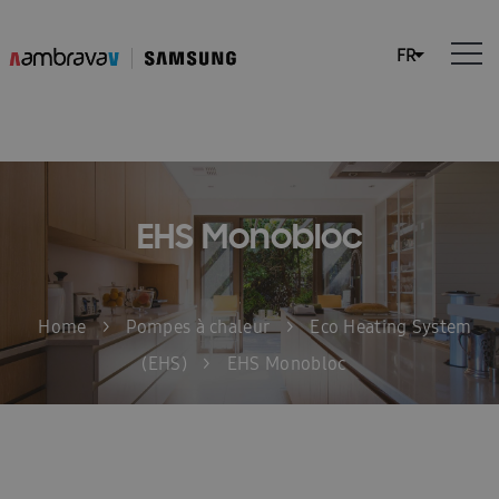
EHS Monobloc
Home
>
Pompes à chaleur
>
Eco Heating System
(EHS)
>
EHS Monobloc