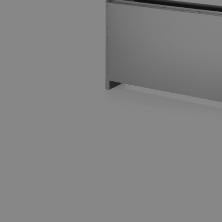
Technische datasheets: Facq
Une pompe à ch
Demander une brochure
Aperçu des pompe
Climatisation pour 2 à 5 pièces
Présentatio
Présentation WindFreeTM Pure
Quelle clima
Trouver un installateur Samsung
Samsung W
Categorie pagina: Chauffage
Categorie pagi
Climatisation dans une pièce
Climatisation 
Contrôle du climat à l’intérieur
Refroidisse
Qu’est-ce qu’une pompe à chaleur ?
Quels s
Quelle est la différence entre un climatiseur e
Pour les architectes
Pour les bureaux
P