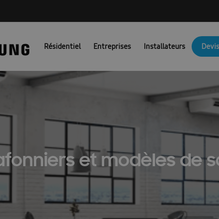
NG PORTAIL FR
Ambrava Catalogi & Brochures FR
Ambrava fac
Résidentiel
Entreprises
Installateurs
Devis
JM Actie BEFR
Brochures EHS
Brochures pompes à chaleur air/
Catalogue 2025
Catalogue 2026
Certificat de preuve
Combi
unicatie & Marketing Assets voor Partners: FACQ
Conditions d’uti
Confirmation FR
Coûts des pompes à chaleur
Demande nouve
irco
Devis pompe à chaleur
Dit is een test
Documentation t
afonniers et modèles de s
es : Ambrava Smart Solutions
Documents techniques : RAC et FJM
Formation confirmation
Formulaire de conformité
fr/ems
\\\\\\\\\\\\\\’installation et guide de sécurité : EHS
Guides d’install