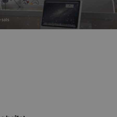
ioning
Homepagina installateurs
-FR
InstallDay2023-FR-Thankyou
 sols
es services
Manuals: FACQ
\\\\\\\\\\\\\\’installation & Guide de sécurité
llateur formulier
Offerte: FACQ
haleur tout-en-un
Pompes à la chaleur
acy
Références
REXEL
tepomp
hémas techniques FR
Solutions EHS 2025