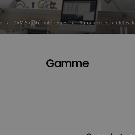
Home Ambrava Samsung | Innovatieve warmtepompen en aircondit
InstallDay2022-FR
InstallDay2022-FR-Thankyou
InstallDay2023
e
>
DVM S unités intérieures
>
Plafonniers et modèles de
kyou
Liste de contrôle pour le démarrage EHS
Liste de prix – d
ation
Manuels d\\\’utilisation Solutions intelligentes
Manuels d\
els d\\\\\\\\\\\\\\\\\\\\\\\\\\\\\\\’utilisation FJM & RAC
Nouveau Insta
Gamme
sse température
Pompe à chaleur haute température
Pompe à c
i devrais-je envisager une climatisation ?
Premies: FACQ
Priv
imatiseur?
Quelle est l’efficacité énergétique d’une climatisation?
Wärmepumpe
Samsung EHS Mono HT R290 Hoog Temperatuur Warm
e
Schémas techniques : EHS
Schémas techniques : Facq
Sc