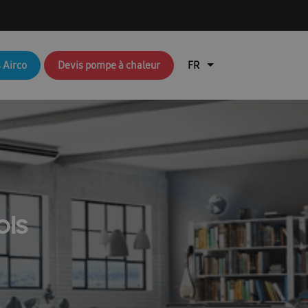
q brochures FR
Aperçu du blog
 Airco
Devis pompe à chaleur
air
Brochures RAC & FJM
en coûte une pompe à chaleur ?
lisation de l’application Ambrava Service
l installateur
echnique : EHS (pompes à chaleur air/eau)
ols
Durable
EHS Cloud Service
Free Joint Multi Promotie FR
ation rapide FACQ