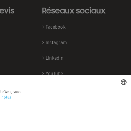
evis
Réseaux sociaux
>
Facebook
>
Instagram
>
LinkedIn
>
YouTube
site Web, vous
ir plus
DUTCH
FRENCH
érales