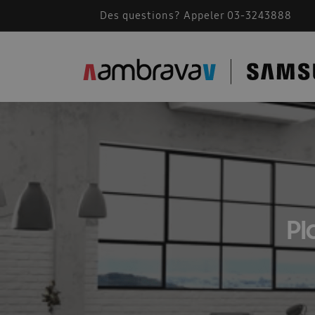
Des questions? Appeler 03-3243888
Accessoires de montage
AMBRAVA | SAMSU
BEFR – Free Joint Multi 2024
Bevestiging F
Cassette Samsung 360
Catalogue 2023
Comment fonctionne une climatisation
Comm
Conditions generales 2026
Confidentialité
Des solutions pour les installateurs
Devis A
Pl
Documents techniques
Documents techniqu
FACQ PORTAIL FR
Footer FR
Formation
Free Joint Multi promotion expirée
Guide d\