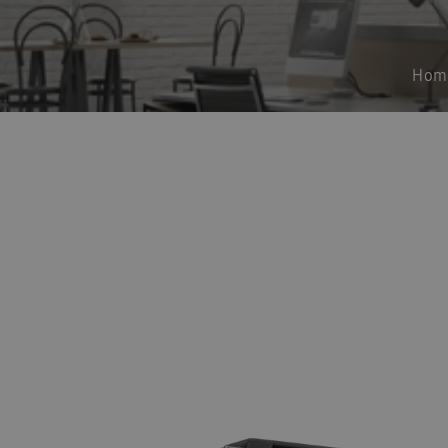
Guides d\’installation rapide : EHS
Heatfan
Installateurs Catalogue Ambrava Samsung
Hom
InstallDay2024-FR
InstallDay2024-FR-Than
Manuels d’utilisation EHS
Manuels d\’utilis
Manuels d\\\\\\\\\\\\\\\’utilisation FACQ
Manu
Offre pompe à chaleur
Pompe à chaleur ba
Pourquoi choisir Ambrava Samsung
Pourquo
Quel est le meilleur moment pour acheter un cl
Samsung EHS Mono HT R290 Hochtemperatur-
Samsung Exclusive Summer Experience Inscruir