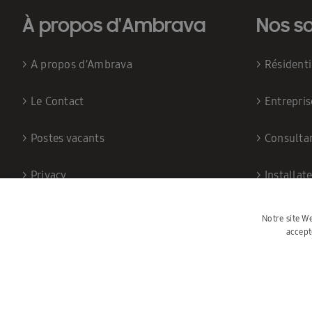
À propos d'Ambrava
Nos so
>
A propos d’Ambrava
>
Résident
>
Le Contact
>
Entrepris
>
Postes vacants
>
Consulta
>
Privacy
>
Installat
Notre site We
accept
©202