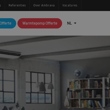
s
Referenties
Over Ambrava
Vacatures
Offerte
Warmtepomp Offerte