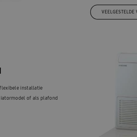
VEELGESTELDE
l
lexibele installatie
diatormodel of als plafond