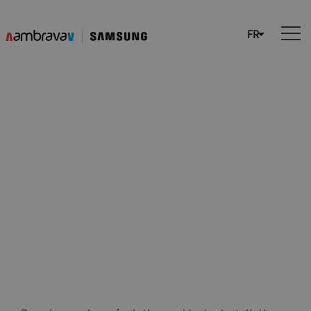
Perspectives pour 2024:
l’avenir des installateurs
de systèmes de
chauffage, ventilation et
climatisation en Belgique