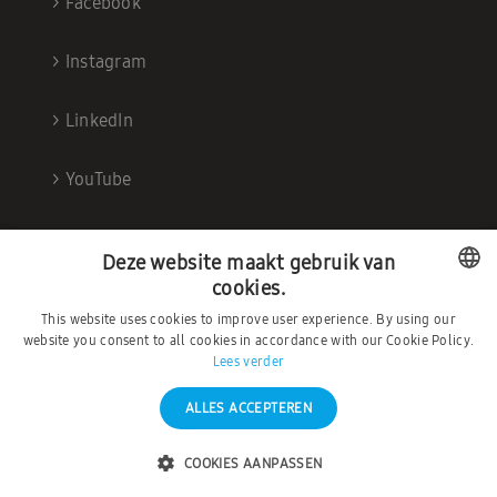
>
Facebook
>
Instagram
>
LinkedIn
>
YouTube
Deze website maakt gebruik van
cookies.
This website uses cookies to improve user experience. By using our
DUTCH
website you consent to all cookies in accordance with our Cookie Policy.
Lees verder
FRENCH
ALLES ACCEPTEREN
©2026 – Ambrava |
Privacybeleid
|
Algemene
Voorwaarden
COOKIES AANPASSEN