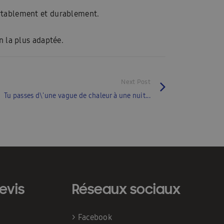
ortablement et durablement.
n la plus adaptée.
Next Post
Tu passes d\'une vague de chaleur à une nuit...
evis
Réseaux sociaux
>
Facebook