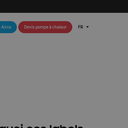
q brochures FR
Aperçu du blog
 Airco
Devis pompe à chaleur
air
Brochures RAC & FJM
en coûte une pompe à chaleur ?
lisation de l’application Ambrava Service
SEER ?
l installateur
echnique : EHS (pompes à chaleur air/eau)
Durable
EHS Cloud Service
Free Joint Multi Promotie FR
ation rapide FACQ