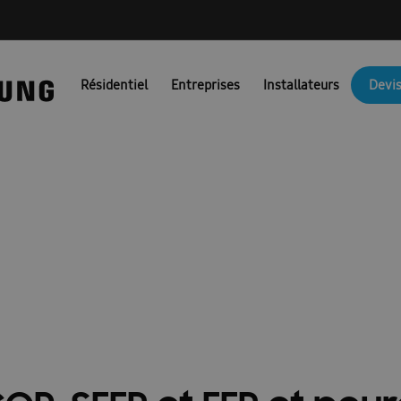
NG PORTAIL FR
Ambrava Catalogi & Brochures FR
Ambrava fac
Résidentiel
Entreprises
Installateurs
Devis
JM Actie BEFR
Brochures EHS
Brochures pompes à chaleur air/
Catalogue 2025
Catalogue 2026
Certificat de preuve
Combi
unicatie & Marketing Assets voor Partners: FACQ
Conditions d’uti
ignifient EER, SCOP et 
Confirmation FR
Coûts des pompes à chaleur
Demande nouve
irco
Devis pompe à chaleur
Dit is een test
Documentation t
es : Ambrava Smart Solutions
Documents techniques : RAC et FJM
Formation confirmation
Formulaire de conformité
fr/ems
\\\\\\\\\\\\\\’installation et guide de sécurité : EHS
Guides d’install