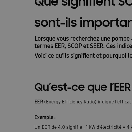
Que signifient S
Guides d\’installation rapide : EHS
Heatfan
sont-ils importan
Installateurs Catalogue Ambrava Samsung
InstallDay2024-FR
InstallDay2024-FR-Than
Lorsque vous recherchez une
pompe à
Manuels d’utilisation EHS
Manuels d\’utilis
termes
EER
,
SCOP
et
SEER
. Ces indic
Voici ce qu’ils signifient et pourquoi 
Manuels d\\\\\\\\\\\\\\\’utilisation FACQ
Manu
Offre pompe à chaleur
Pompe à chaleur ba
Qu’est-ce que l’EER
Pourquoi choisir Ambrava Samsung
Pourquo
Quel est le meilleur moment pour acheter un cl
EER
(Energy Efficiency Ratio) indique l’effica
Samsung EHS Mono HT R290 Hochtemperatur-
Exemple :
Samsung Exclusive Summer Experience Inscruir
Un EER de 4,0 signifie : 1 kW d’électricité = 