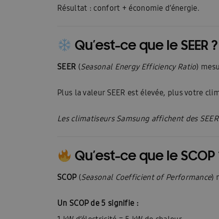
Technische datasheets: Facq
Une pompe à ch
Résultat : confort + économie d’énergie.
Demander une brochure
Aperçu des pompe
Qu’est-ce que le SEER ?
Climatisation pour 2 à 5 pièces
Présentatio
SEER
(
Seasonal Energy Efficiency Ratio
) mesu
Présentation WindFreeTM Pure
Quelle clima
Trouver un installateur Samsung
Samsung W
Plus la valeur SEER est élevée, plus votre cli
Categorie pagina: Chauffage
Categorie pagi
Les climatiseurs Samsung affichent des SEER
Climatisation dans une pièce
Climatisation 
Qu’est-ce que le SCOP 
Contrôle du climat à l’intérieur
Refroidisse
Qu’est-ce qu’une pompe à chaleur ?
Quels s
SCOP
(
Seasonal Coefficient of Performance
)
Quelle est la différence entre un climatiseur e
Un SCOP de 5 signifie :
Pour les architectes
Pour les bureaux
P