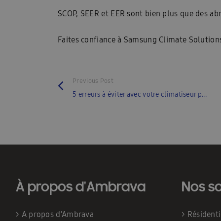
SCOP, SEER et EER sont bien plus que des abr
Faites confiance à Samsung Climate Solutions e
Previous Post
5 erreurs à éviter avec votre climatiseur p...
À propos d'Ambrava
Nos so
>
A propos d’Ambrava
>
Résident