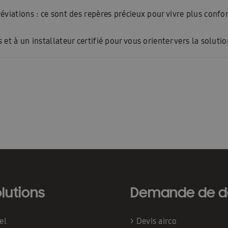
éviations : ce sont des repères précieux pour vivre plus conf
t à un installateur certifié pour vous orienter vers la solutio
lutions
Demande de d
iel
>
Devis airco