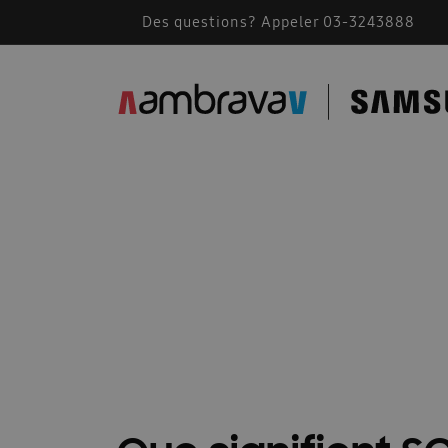
Des questions? Appeler 03-3243888
Accessoires de montage
AMBRAVA | SAMSU
BEFR – Free Joint Multi 2024
Bevestiging F
Cassette Samsung 360
Catalogue 2023
Comment fonctionne une climatisation
Comm
Que s
Conditions generales 2026
Confidentialité
Des solutions pour les installateurs
Devis A
Documents techniques
Documents techniqu
FACQ PORTAIL FR
Footer FR
Formation
Free Joint Multi promotion expirée
Guide d\