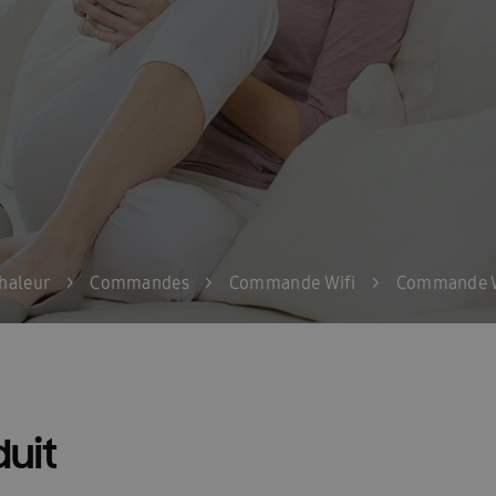
Home Ambrava Samsung | Innovatieve warmtepompen en aircondit
InstallDay2022-FR
InstallDay2022-FR-Thankyou
InstallDay2023
kyou
Liste de contrôle pour le démarrage EHS
Liste de prix – d
ation
Manuels d\\\’utilisation Solutions intelligentes
Manuels d\
els d\\\\\\\\\\\\\\\\\\\\\\\\\\\\\\\’utilisation FJM & RAC
Nouveau Insta
sse température
Pompe à chaleur haute température
Pompe à c
haleur
>
Commandes
>
Commande Wifi
>
Commande W
i devrais-je envisager une climatisation ?
Premies: FACQ
Priv
imatiseur?
Quelle est l’efficacité énergétique d’une climatisation?
Wärmepumpe
Samsung EHS Mono HT R290 Hoog Temperatuur Warm
uit
e
Schémas techniques : EHS
Schémas techniques : Facq
Sc