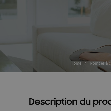
Guides d\’installation rapide : EHS
Heatfan
Installateurs Catalogue Ambrava Samsung
InstallDay2024-FR
InstallDay2024-FR-Than
Manuels d’utilisation EHS
Manuels d\’utilis
Manuels d\\\\\\\\\\\\\\\’utilisation FACQ
Manu
Offre pompe à chaleur
Pompe à chaleur ba
Home
>
Pompes à c
Pourquoi choisir Ambrava Samsung
Pourquo
Quel est le meilleur moment pour acheter un cl
Samsung EHS Mono HT R290 Hochtemperatur-
Description du prod
Samsung Exclusive Summer Experience Inscruir