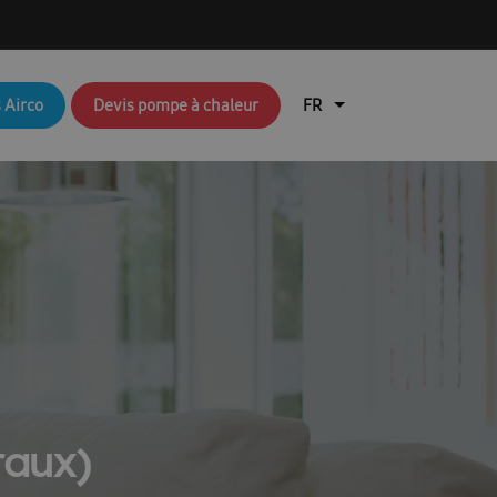
q brochures FR
Aperçu du blog
 Airco
Devis pompe à chaleur
air
Brochures RAC & FJM
en coûte une pompe à chaleur ?
lisation de l’application Ambrava Service
l installateur
echnique : EHS (pompes à chaleur air/eau)
Durable
EHS Cloud Service
Free Joint Multi Promotie FR
raux)
ation rapide FACQ