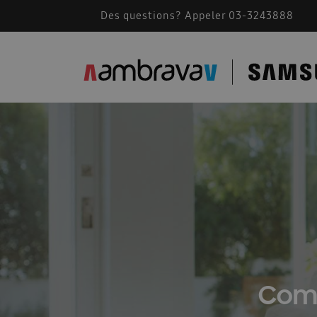
Des questions? Appeler 03-3243888
Accessoires de montage
AMBRAVA | SAMSU
BEFR – Free Joint Multi 2024
Bevestiging F
Cassette Samsung 360
Catalogue 2023
Comment fonctionne une climatisation
Comm
Conditions generales 2026
Confidentialité
Des solutions pour les installateurs
Devis A
Documents techniques
Documents techniqu
FACQ PORTAIL FR
Footer FR
Formation
Comm
Free Joint Multi promotion expirée
Guide d\