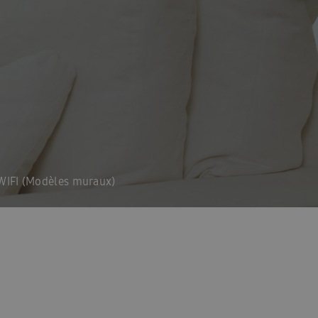
ioning
Homepagina installateurs
-FR
InstallDay2023-FR-Thankyou
es services
Manuals: FACQ
\\\\\\\\\\\\\\’installation & Guide de sécurité
llateur formulier
Offerte: FACQ
haleur tout-en-un
Pompes à la chaleur
IFI (Modèles muraux)
acy
Références
REXEL
tepomp
hémas techniques FR
Solutions EHS 2025