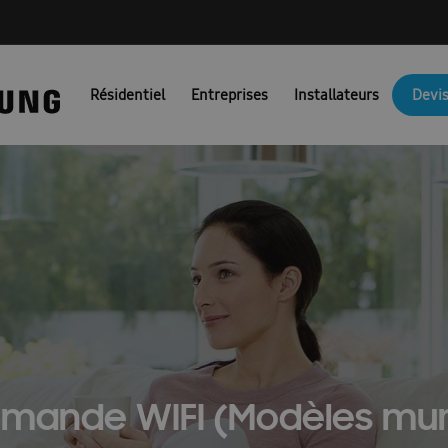
NG PORTAIL FR
Ambrava Catalogi & Brochures FR
Ambrava fac
Résidentiel
Entreprises
Installateurs
Devis
JM Actie BEFR
Brochures EHS
Brochures pompes à chaleur air/
Catalogue 2025
Catalogue 2026
Certificat de preuve
Combi
unicatie & Marketing Assets voor Partners: FACQ
Conditions d’uti
Confirmation FR
Coûts des pompes à chaleur
Demande nouve
irco
Devis pompe à chaleur
Dit is een test
Documentation t
es : Ambrava Smart Solutions
Documents techniques : RAC et FJM
Formation confirmation
Formulaire de conformité
fr/ems
ande WIFI (Modèles mu
\\\\\\\\\\\\\\’installation et guide de sécurité : EHS
Guides d’install