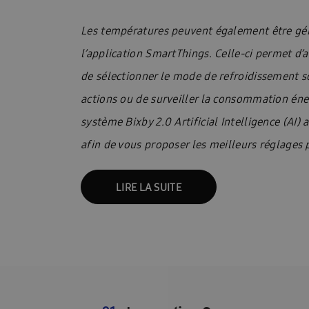
Technische datasheets: Facq
Une pompe à ch
Les températures peuvent également être gér
Demander une brochure
Aperçu des pompe
l’application SmartThings. Celle-ci permet d’al
Climatisation pour 2 à 5 pièces
Présentatio
de sélectionner le mode de refroidissement so
Présentation WindFreeTM Pure
Quelle clima
actions ou de surveiller la consommation éne
système Bixby 2.0 Artificial Intelligence (AI) 
Trouver un installateur Samsung
Samsung W
afin de vous proposer les meilleurs réglages p
Categorie pagina: Chauffage
Categorie pagi
LIRE LA SUITE
Climatisation dans une pièce
Climatisation 
Contrôle du climat à l’intérieur
Refroidisse
Qu’est-ce qu’une pompe à chaleur ?
Quels s
Quelle est la différence entre un climatiseur e
Pour les architectes
Pour les bureaux
P