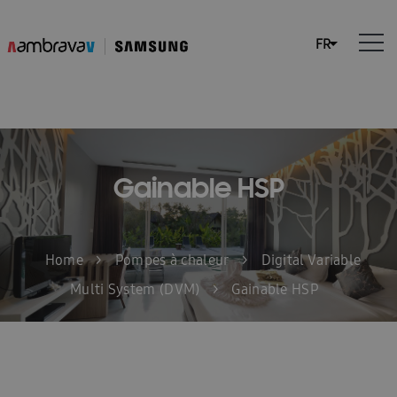
Gainable HSP
Home
>
Pompes à chaleur
>
Digital Variable
Multi System (DVM)
>
Gainable HSP