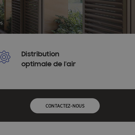
ioning
Homepagina installateurs
-FR
InstallDay2023-FR-Thankyou
es
es services
Manuals: FACQ
\\\\\\\\\\\\\\’installation & Guide de sécurité
Distribution
llateur formulier
Offerte: FACQ
optimale de l'air
haleur tout-en-un
Pompes à la chaleur
acy
Références
REXEL
CONTACTEZ-NOUS
tepomp
hémas techniques FR
Solutions EHS 2025