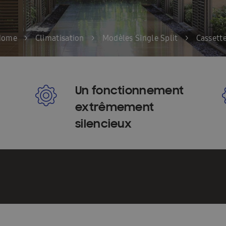
Home Ambrava Samsung | Innovatieve warmtepompen en aircondit
InstallDay2022-FR
InstallDay2022-FR-Thankyou
InstallDay2023
Home
>
Climatisation
>
Modèles Single Split
>
Cassett
kyou
Liste de contrôle pour le démarrage EHS
Liste de prix – d
ation
Manuels d\\\’utilisation Solutions intelligentes
Manuels d\
Un fonctionnement
els d\\\\\\\\\\\\\\\\\\\\\\\\\\\\\\\’utilisation FJM & RAC
Nouveau Insta
extrêmement
sse température
Pompe à chaleur haute température
Pompe à c
silencieux
i devrais-je envisager une climatisation ?
Premies: FACQ
Priv
imatiseur?
Quelle est l’efficacité énergétique d’une climatisation?
Wärmepumpe
Samsung EHS Mono HT R290 Hoog Temperatuur Warm
e
Schémas techniques : EHS
Schémas techniques : Facq
Sc