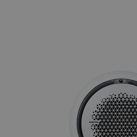
Technische datasheets: Facq
Une pompe à ch
Demander une brochure
Aperçu des pompe
Climatisation pour 2 à 5 pièces
Présentatio
Présentation WindFreeTM Pure
Quelle clima
Trouver un installateur Samsung
Samsung W
Categorie pagina: Chauffage
Categorie pagi
Climatisation dans une pièce
Climatisation 
Contrôle du climat à l’intérieur
Refroidisse
Qu’est-ce qu’une pompe à chaleur ?
Quels s
Quelle est la différence entre un climatiseur e
Pour les architectes
Pour les bureaux
P