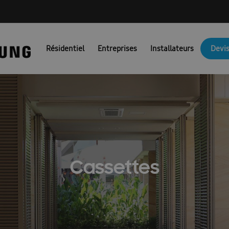
NG PORTAIL FR
Ambrava Catalogi & Brochures FR
Ambrava fac
Résidentiel
Entreprises
Installateurs
Devis
JM Actie BEFR
Brochures EHS
Brochures pompes à chaleur air/
Catalogue 2025
Catalogue 2026
Certificat de preuve
Combi
unicatie & Marketing Assets voor Partners: FACQ
Conditions d’uti
Confirmation FR
Coûts des pompes à chaleur
Demande nouve
irco
Devis pompe à chaleur
Dit is een test
Documentation t
Cassettes
es : Ambrava Smart Solutions
Documents techniques : RAC et FJM
Formation confirmation
Formulaire de conformité
fr/ems
\\\\\\\\\\\\\\’installation et guide de sécurité : EHS
Guides d’install