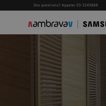
Des questions? Appeler 03-3243888
Accessoires de montage
AMBRAVA | SAMSU
BEFR – Free Joint Multi 2024
Bevestiging F
Cassette Samsung 360
Catalogue 2023
Comment fonctionne une climatisation
Comm
Conditions generales 2026
Confidentialité
Des solutions pour les installateurs
Devis A
Documents techniques
Documents techniqu
FACQ PORTAIL FR
Footer FR
Formation
Free Joint Multi promotion expirée
Guide d\