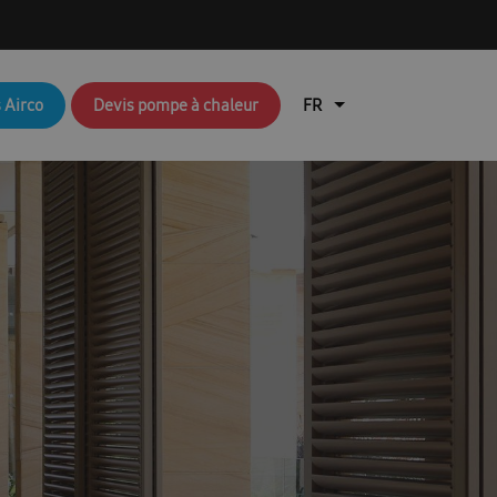
q brochures FR
Aperçu du blog
 Airco
Devis pompe à chaleur
air
Brochures RAC & FJM
en coûte une pompe à chaleur ?
lisation de l’application Ambrava Service
l installateur
echnique : EHS (pompes à chaleur air/eau)
Durable
EHS Cloud Service
Free Joint Multi Promotie FR
ation rapide FACQ