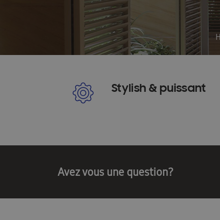
Guides d\’installation rapide : EHS
Heatfan
Installateurs Catalogue Ambrava Samsung
InstallDay2024-FR
InstallDay2024-FR-Than
Manuels d’utilisation EHS
Manuels d\’utilis
Stylish & puissant
Manuels d\\\\\\\\\\\\\\\’utilisation FACQ
Manu
Offre pompe à chaleur
Pompe à chaleur ba
Pourquoi choisir Ambrava Samsung
Pourquo
Quel est le meilleur moment pour acheter un cl
Avez vous une question?
Samsung EHS Mono HT R290 Hochtemperatur-
Samsung Exclusive Summer Experience Inscruir