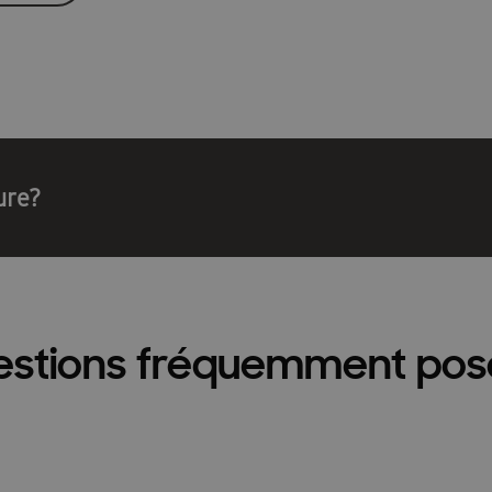
ure?
estions fréquemment pos