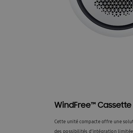
Postes vacants
Contact
Blog
Blogs
WindFree™ Cassette 
Cette unité compacte offre une solu
des possibilités d’intégration limité