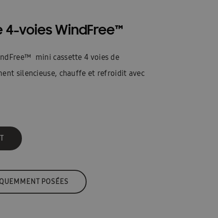
e 4-voies WindFree™
ndFree™ mini cassette 4 voies de
ent silencieuse, chauffe et refroidit avec
T
ÉQUEMMENT POSÉES