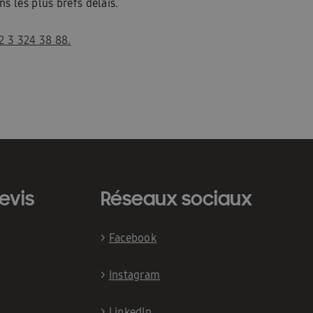
s les plus brefs délais.
2 3 324 38 88.
evis
Réseaux sociaux
>
Facebook
>
Instagram
>
LinkedIn