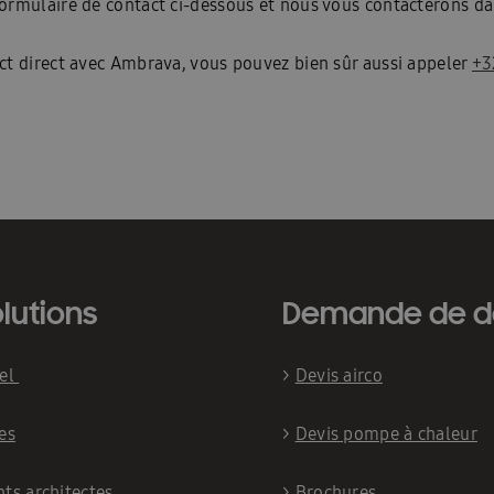
ormulaire de contact ci-dessous et nous vous contacterons dan
ct direct avec Ambrava, vous pouvez bien sûr aussi appeler
+3
lutions
Demande de d
iel
>
Devis airco
es
>
Devis pompe à chaleur
nts architectes
>
Brochures