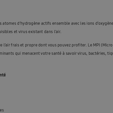
Home Ambrava Samsung | Innovatieve warmtepompen en aircondit
InstallDay2022-FR
InstallDay2022-FR-Thankyou
InstallDay2023
atomes d’hydrogène actifs ensemble avec les ions d’oxygène po
kyou
Liste de contrôle pour le démarrage EHS
Liste de prix – d
ibles et virus existant dans l’air.
ation
Manuels d\\\’utilisation Solutions intelligentes
Manuels d\
 l’air frais et propre dont vous pouvez profiter. Le MPI (Micr
els d\\\\\\\\\\\\\\\\\\\\\\\\\\\\\\\’utilisation FJM & RAC
Nouveau Insta
taminants qui menacent votre santé à savoir virus, bactéries, t
sse température
Pompe à chaleur haute température
Pompe à c
i devrais-je envisager une climatisation ?
Premies: FACQ
Priv
anté
imatiseur?
Quelle est l’efficacité énergétique d’une climatisation?
Wärmepumpe
Samsung EHS Mono HT R290 Hoog Temperatuur Warm
e
Schémas techniques : EHS
Schémas techniques : Facq
Sc
nes