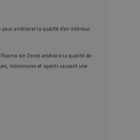
ioning
Homepagina installateurs
-FR
InstallDay2023-FR-Thankyou
ur améliorer la qualité d’air intérieur.
es services
Manuals: FACQ
\\\\\\\\\\\\\\’installation & Guide de sécurité
o Plasma Ion Zone) améliore la qualité de
llateur formulier
Offerte: FACQ
iques, moisissures et agents causant une
haleur tout-en-un
Pompes à la chaleur
acy
Références
REXEL
tepomp
hémas techniques FR
Solutions EHS 2025