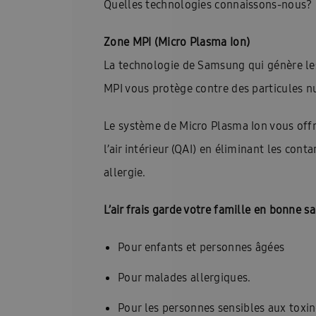
Quelles technologies connaissons-nous?
Guides d\’installation rapide : EHS
Heatfan
Zone MPI (Micro Plasma Ion)
Installateurs Catalogue Ambrava Samsung
La technologie de Samsung qui génère les 
InstallDay2024-FR
InstallDay2024-FR-Than
MPI vous protège contre des particules nuis
Manuels d’utilisation EHS
Manuels d\’utilis
Le système de Micro Plasma Ion vous offre
Manuels d\\\\\\\\\\\\\\\’utilisation FACQ
Manu
l’air intérieur (QAI) en éliminant les con
Offre pompe à chaleur
Pompe à chaleur ba
allergie.
Pourquoi choisir Ambrava Samsung
Pourquo
L’air frais garde votre famille en bonne s
Quel est le meilleur moment pour acheter un cl
Pour enfants et personnes âgées
Samsung EHS Mono HT R290 Hochtemperatur-
Pour malades allergiques.
Samsung Exclusive Summer Experience Inscruir
Pour les personnes sensibles aux toxi