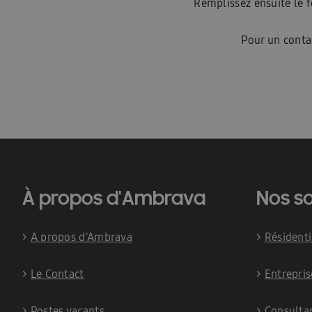
Remplissez ensuite le f
Pour un conta
À propos d'Ambrava
Nos so
>
A propos d’Ambrava
>
Résident
>
Le Contact
>
Entrepris
>
Postes vacants
>
Consulta