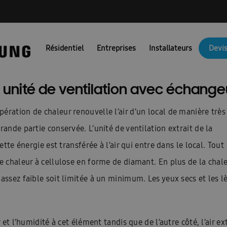
NG PORTAIL FR
Ambrava Catalogi & Brochures FR
Ambrava fac
Résidentiel
Entreprises
Installateurs
Devis
JM Actie BEFR
Brochures EHS
Brochures pompes à chaleur air/
Catalogue 2025
Catalogue 2026
Certificat de preuve
Combi
nité de ventilation avec échange
unicatie & Marketing Assets voor Partners: FACQ
Conditions d’uti
ération de chaleur renouvelle l’air d’un local de manière très
Confirmation FR
Coûts des pompes à chaleur
Demande nouve
rande partie conservée. L’unité de ventilation extrait de la
ette énergie est transférée à l’air qui entre dans le local. Tout
irco
Devis pompe à chaleur
Dit is een test
Documentation t
de chaleur à cellulose en forme de diamant. En plus de la chal
es : Ambrava Smart Solutions
Documents techniques : RAC et FJM
assez faible soit limitée à un minimum. Les yeux secs et les l
Formation confirmation
Formulaire de conformité
fr/ems
\\\\\\\\\\\\\\’installation et guide de sécurité : EHS
Guides d’install
 et l’humidité à cet élément tandis que de l’autre côté, l’air ext