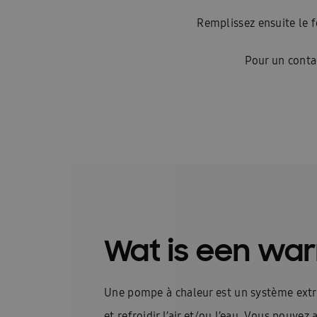
Remplissez ensuite le f
Postes vacants
Contact
Blog
Blogs
Pour un conta
Wat is een w
Une pompe à chaleur est un système extrêm
et refroidir l’air et/ou l’eau. Vous pouv