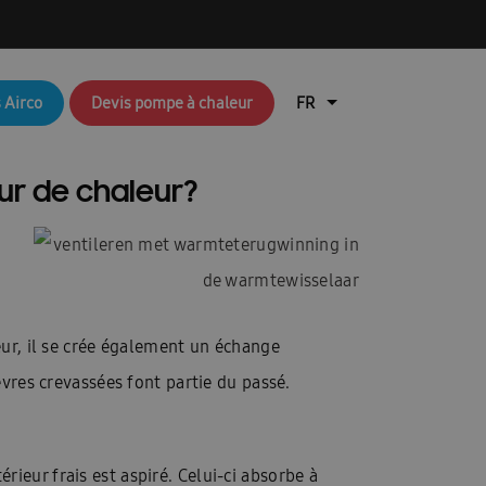
q brochures FR
Aperçu du blog
 Airco
Devis pompe à chaleur
air
Brochures RAC & FJM
en coûte une pompe à chaleur ?
ur de chaleur?
lisation de l’application Ambrava Service
l installateur
echnique : EHS (pompes à chaleur air/eau)
eur, il se crée également un échange
Durable
EHS Cloud Service
èvres crevassées font partie du passé.
Free Joint Multi Promotie FR
ation rapide FACQ
érieur frais est aspiré. Celui-ci absorbe à