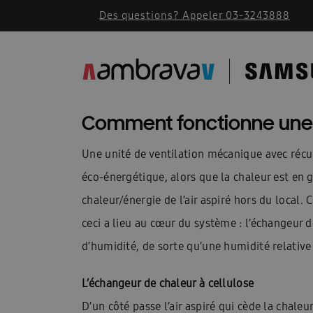
Des questions? Appeler 03-3243888
Accessoires de montage
AMBRAVA | SAMSU
BEFR – Free Joint Multi 2024
Bevestiging F
Cassette Samsung 360
Catalogue 2023
Comment fonctionne une u
Comment fonctionne une climatisation
Comm
Une unité de ventilation mécanique avec récup
Conditions generales 2026
Confidentialité
éco-énergétique, alors que la chaleur est en g
chaleur/énergie de l’air aspiré hors du local. C
Des solutions pour les installateurs
Devis A
ceci a lieu au cœur du système : l’échangeur 
Documents techniques
Documents techniqu
d’humidité, de sorte qu’une humidité relative 
FACQ PORTAIL FR
Footer FR
Formation
L’échangeur de chaleur à cellulose
Free Joint Multi promotion expirée
Guide d\
D’un côté passe l’air aspiré qui cède la chaleur