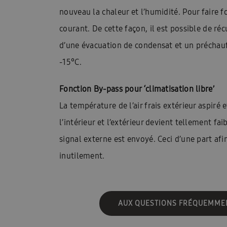
Guides d\’installation rapide : EHS
Heatfan
nouveau la chaleur et l’humidité. Pour faire fo
courant. De cette façon, il est possible de r
Installateurs Catalogue Ambrava Samsung
d’une évacuation de condensat et un préchau
InstallDay2024-FR
InstallDay2024-FR-Than
-15°C.
Manuels d’utilisation EHS
Manuels d\’utilis
Fonction By-pass pour ‘climatisation libre’
Manuels d\\\\\\\\\\\\\\\’utilisation FACQ
Manu
La température de l’air frais extérieur aspiré
Offre pompe à chaleur
Pompe à chaleur ba
l’intérieur et l’extérieur devient tellement f
signal externe est envoyé. Ceci d’une part afi
Pourquoi choisir Ambrava Samsung
Pourquo
inutilement.
Quel est le meilleur moment pour acheter un cl
Samsung EHS Mono HT R290 Hochtemperatur-
AUX QUESTIONS FRÉQUEMME
Samsung Exclusive Summer Experience Inscruir