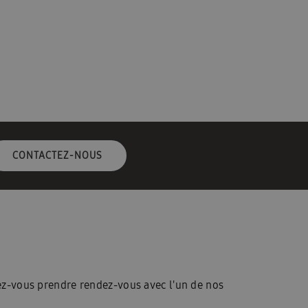
ompen B2B FR
L\’application Ambrava Service
g
Climatisation pour 2 à 5 chambres
présentation WindFreeTM Elite
Samsung ventilatie B2B FR
en 1 produit
Categorie pagina: Budget
CONTACTEZ-NOUS
gina: Purification de l’air
Quel est le prix d’un climatiseur?
us
Qu’est-ce qu’une pompe à chaleur?
’aventage en vrac RAC
ning
Poste vacant: Technical Engineer
z-vous prendre rendez-vous avec l'un de nos
Base de connaissances
À propos d’Ambrava