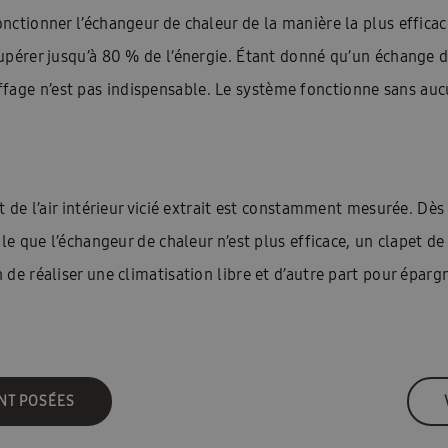
Home Ambrava Samsung | Innovatieve warmtepompen en aircondit
nctionner l’échangeur de chaleur de la manière la plus efficace 
écupérer jusqu’à 80 % de l’énergie. Étant donné qu’un échange 
InstallDay2022-FR
InstallDay2022-FR-Thankyou
InstallDay2023
ffage n’est pas indispensable. Le système fonctionne sans au
kyou
Liste de contrôle pour le démarrage EHS
Liste de prix – d
ation
Manuels d\\\’utilisation Solutions intelligentes
Manuels d\
els d\\\\\\\\\\\\\\\\\\\\\\\\\\\\\\\’utilisation FJM & RAC
Nouveau Insta
 et de l’air intérieur vicié extrait est constamment mesurée. D
sse température
Pompe à chaleur haute température
Pompe à c
aible que l’échangeur de chaleur n’est plus efficace, un clapet
n de réaliser une climatisation libre et d’autre part pour éparg
i devrais-je envisager une climatisation ?
Premies: FACQ
Priv
imatiseur?
Quelle est l’efficacité énergétique d’une climatisation?
Wärmepumpe
Samsung EHS Mono HT R290 Hoog Temperatuur Warm
NT POSÉES
e
Schémas techniques : EHS
Schémas techniques : Facq
Sc