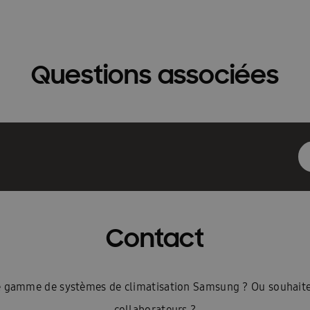
alear est-elle durable ?
Une ventilation intelligente
Warmtep
s à chaleur Samsung
Aperçu des systèmes de climatisation Samsun
Questions associées
n Cebu
Présentation Luzon
Présentation WindFreeTM Confort
tisation pour votre situation ?
Samsung airconditioning B2B – FR
indFree™ climatisation
Chauffage, eau chaude et refroidissement 
na: Design
Categorie pagina: Faible consommation
Categorie pa
pour 1 pièce
Samsung SmartThings
Home – général nouveau
ment et chauffage durables
Brochure merci
Prendre rendez-vo
Contact
ont les avantages de la climatisation ?
360 Cassette Upgrade
L
t une pompe à chaleur?
Accueil
Airconditioning
Airconditio
ste gamme de systèmes de climatisation Samsung ? Ou souhaite
collaborateurs ?
our les entreprises
Pour à la maison
Pour les installateurs