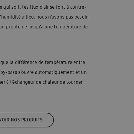
ioning
Homepagina installateurs
qui soit, les flux d’air se font à contre-
d’humidité a lieu, nous n’avons pas besoin
-FR
InstallDay2023-FR-Thankyou
cun problème jusqu’à une température de
es services
Manuals: FACQ
\\\\\\\\\\\\\\’installation & Guide de sécurité
llateur formulier
Offerte: FACQ
ès que la différence de température entre
haleur tout-en-un
Pompes à la chaleur
 de by-pass s’ouvre automatiquement et un
ner à l’échangeur de chaleur de tourner
acy
Références
REXEL
tepomp
VOIR NOS PRODUITS
hémas techniques FR
Solutions EHS 2025