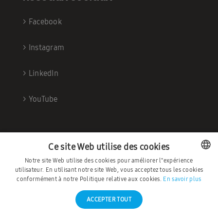
>
Facebook
>
Instagram
>
LinkedIn
>
YouTube
Ce site Web utilise des cookies
Notre site Web utilise des cookies pour améliorer l"expérience
utilisateur. En utilisant notre site Web, vous acceptez tous les cookies
DUTCH
conformément à notre Politique relative aux cookies.
En savoir plus
FRENCH
ACCEPTER TOUT
©2026 – Ambrava |
Déclaration de