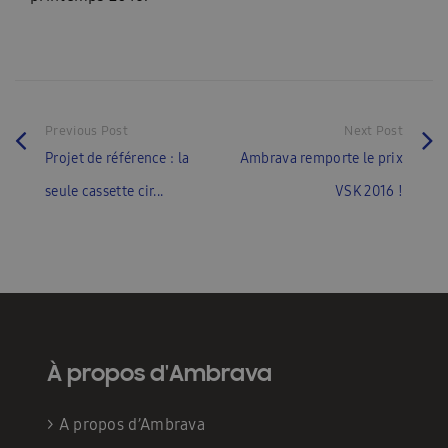
Previous Post
Next Post
Projet de référence : la
Ambrava remporte le prix
seule cassette cir...
VSK 2016 !
À propos d'Ambrava
>
A propos d’Ambrava