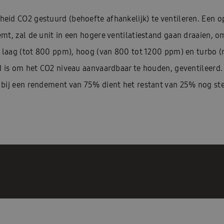
eid CO2 gestuurd (behoefte afhankelijk) te ventileren. Een o
t, zal de unit in een hogere ventilatiestand gaan draaien, om 
: laag (tot 800 ppm), hoog (van 800 tot 1200 ppm) en turbo 
d is om het CO2 niveau aanvaardbaar te houden, geventileerd. 
 bij een rendement van 75% dient het restant van 25% nog st