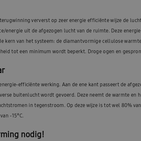
rugwinning ververst op zeer energie efficiënte wijze de lucht
mte/energie uit de afgezogen lucht van de ruimte. Deze energi
n de kern van het systeem: de diamantvormige cellulose warmt
tigheid tot een minimum wordt beperkt. Droge ogen en gespron
ar
energie-efficiënte werking. Aan de ene kant passeert de afgez
nt verse buitenlucht wordt gevoerd. Deze neemt de warmte en 
 luchtstromen in tegenstroom. Op deze wijze is tot wel 80% va
van -15°C.
rming nodig!