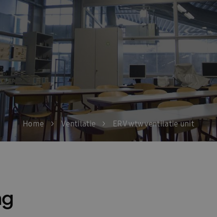
Home
>
Ventilatie
>
ERV wtw ventilatie unit
ng