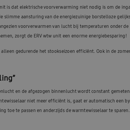
t is dat elektrische voorverwarming niet nodig is om de in
de slimme aansturing van de energiezuinige borstelloze geli
ngezien voorverwarmen van lucht bij temperaturen onder de 0
nemen, zorgt de ERV wtw unit een enorme energiebesparing!
 alleen gedurende het stookseizoen efficiënt. Ook in de zomer
ling”
nlucht en de afgezogen binnenlucht wordt constant gemeten.
tewisselaar niet meer efficiënt is, gaat er automatisch een b
ling toe te passen en anderzijds de warmtewisselaar te sparen.