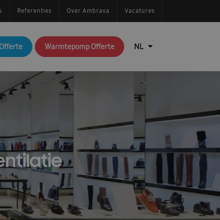
s
Referenties
Over Ambrava
Vacatures
Offerte
Warmtepomp Offerte
ntilatie