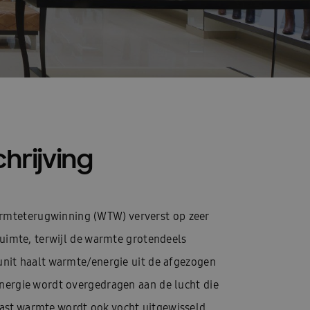
hrijving
mteterugwinning (WTW) ververst op zeer
 ruimte, terwijl de warmte grotendeels
-unit haalt warmte/energie uit de afgezogen
energie wordt overgedragen aan de lucht die
ast warmte wordt ook vocht uitgewisseld,