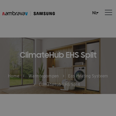
ClimateHub EHS Split
Home
>
Warmtepompen
>
Eco Heating Systeem
>
ClimateHub EHS Split