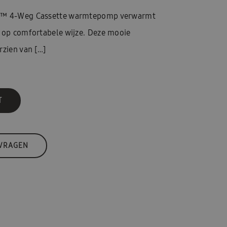
ee™ 4-Weg Cassette warmtepomp verwarmt
e op comfortabele wijze. Deze mooie
rzien van […]
T
 VRAGEN