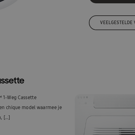
VEELGESTELDE
ssette
™ 1-Weg Cassette
een chique model waarmee je
, […]