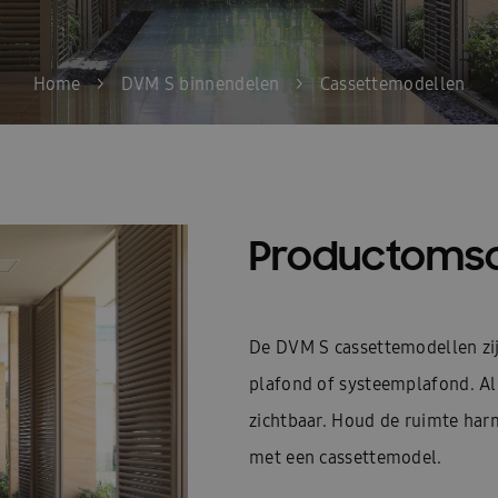
Home
>
DVM S binnendelen
>
Cassettemodellen
Productomsc
De DVM S cassettemodellen zij
plafond of systeemplafond. Al
zichtbaar. Houd de ruimte har
met een cassettemodel.