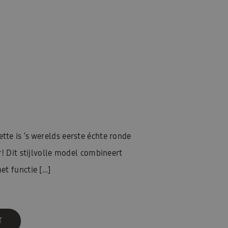
te is ‘s werelds eerste échte ronde
r! Dit stijlvolle model combineert
et functie […]
T