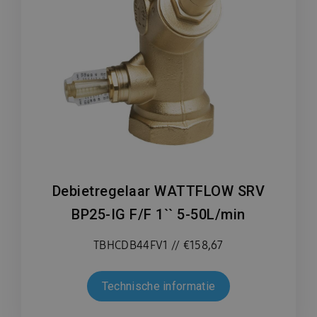
Debietregelaar WATTFLOW SRV
BP25-IG F/F 1`` 5-50L/min
TBHCDB44FV1 // €158,67
Technische informatie