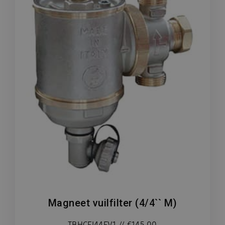
Magneet vuilfilter (4/4`` M)
TBHCFI44FV1 // €145,00