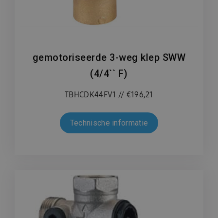
gemotoriseerde 3-weg klep SWW
(4/4`` F)
TBHCDK44FV1 // €196,21
Technische informatie