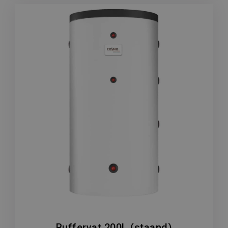
Buffervat 200L (staand)