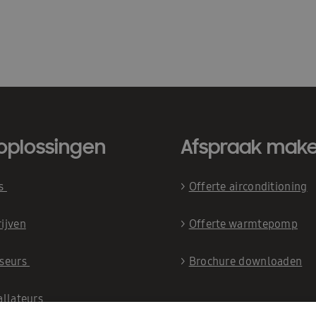
oplossingen
Afspraak mak
is
>
Offerte airconditioning
ijven
>
Offerte warmtepomp
iseurs
>
Brochure downloaden
allateurs