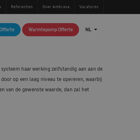
s
Referenties
Over Ambrava
Vacatures
Offerte
Warmtepomp Offerte
t systeem haar werking zelfstandig aan aan de
door op een laag niveau te opereren, waarbij
en van de gewenste waarde, dan zal het