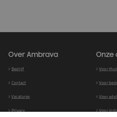
Over Ambrava
Onze 
>
Bedrijf
>
Voor thu
>
Contact
>
Voor bedr
>
Vacatures
>
Voor adv
>
Privacy
>
Voor inst