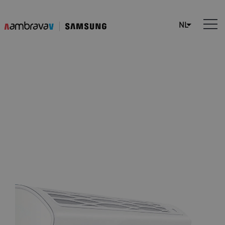
5 fouten die mensen
maken met hun airco
tijdens een hittegolf