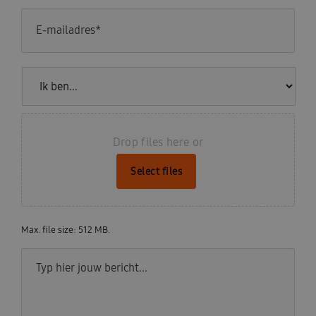
E-
mailadres
*
Ik
ben...
CV
Drop files here or
Select files
Max. file size: 512 MB.
Bericht