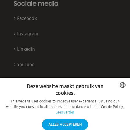
Sociale media
>
Facebook
>
Instagram
>
LinkedIn
>
YouTube
Deze website maakt gebruik van
cookies.
This website uses cookies to improve user experience. By using our
DUTCH
website you consent to all cookies in accordance with our Cookie Policy.
Lees verder
FRENCH
ALLES ACCEPTEREN
©2026 – Ambrava |
Privacybeleid
|
Algemene