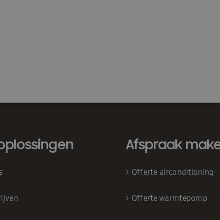
oplossingen
Afspraak mak
is
>
Offerte airconditioning
ijven
>
Offerte warmtepomp