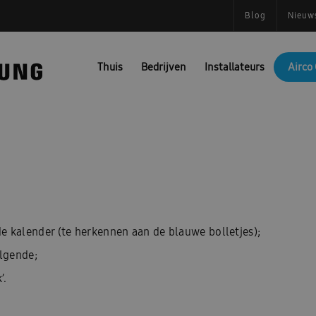
Blog
Nieuw
Thuis
Bedrijven
Installateurs
Airco 
e kalender (te herkennen aan de blauwe bolletjes);
olgende;
’.