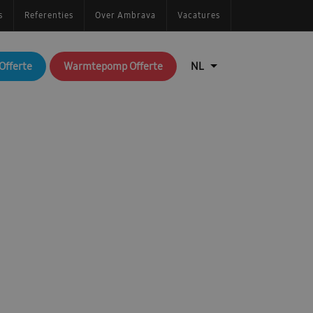
s
Referenties
Over Ambrava
Vacatures
Offerte
Warmtepomp Offerte