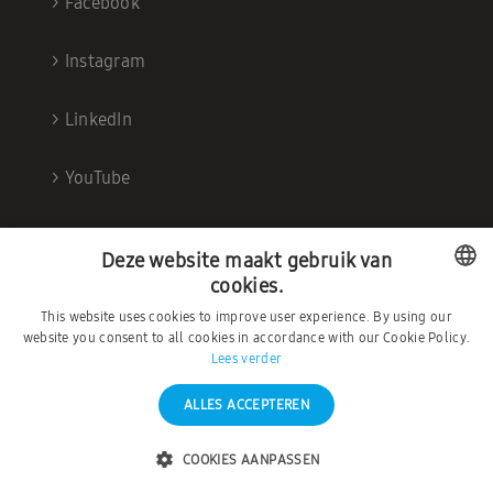
>
Facebook
>
Instagram
>
LinkedIn
>
YouTube
Deze website maakt gebruik van
cookies.
This website uses cookies to improve user experience. By using our
DUTCH
website you consent to all cookies in accordance with our Cookie Policy.
Lees verder
FRENCH
ALLES ACCEPTEREN
©2026 – Ambrava |
Privacybeleid
|
Algemene
Voorwaarden
COOKIES AANPASSEN