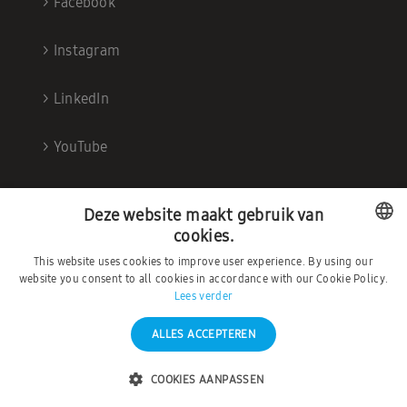
>
Facebook
>
Instagram
>
LinkedIn
>
YouTube
Deze website maakt gebruik van
cookies.
This website uses cookies to improve user experience. By using our
DUTCH
website you consent to all cookies in accordance with our Cookie Policy.
Lees verder
FRENCH
ALLES ACCEPTEREN
©2026 – Ambrava |
Privacybeleid
|
Algemene
Voorwaarden
COOKIES AANPASSEN