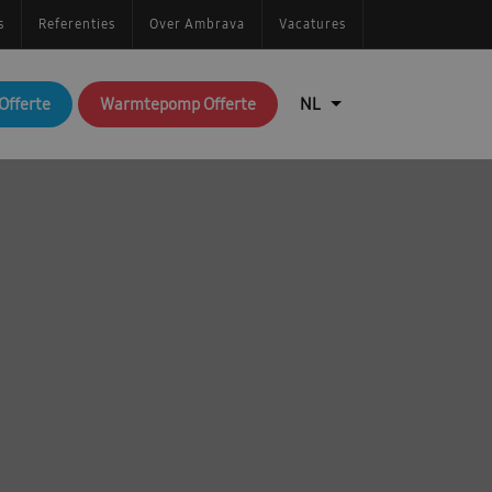
s
Referenties
Over Ambrava
Vacatures
Offerte
Warmtepomp Offerte