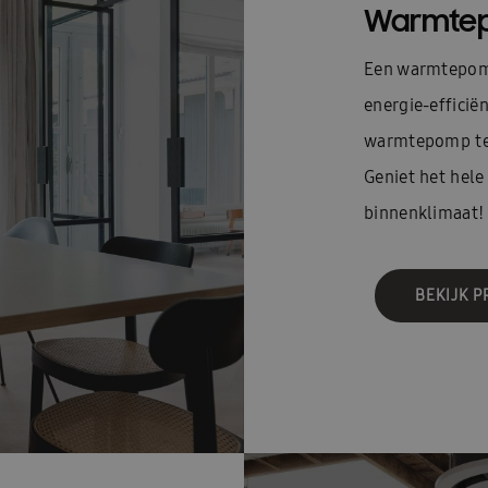
Warmte
Een warmtepom
energie-efficiën
warmtepomp tev
Geniet het hele
binnenklimaat!
BEKIJK 