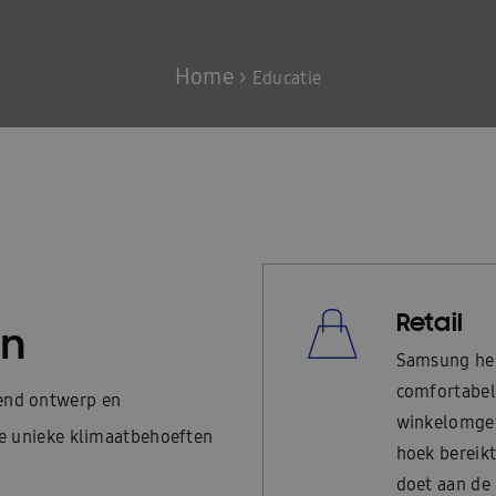
Home
>
Educatie
Retail
en
Samsung hel
comfortabel 
end ontwerp en
winkelomgev
e unieke klimaatbehoeften
hoek bereikt
doet aan de