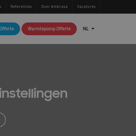
s
Referenties
Over Ambrava
Vacatures
Offerte
Warmtepomp Offerte
nstellingen