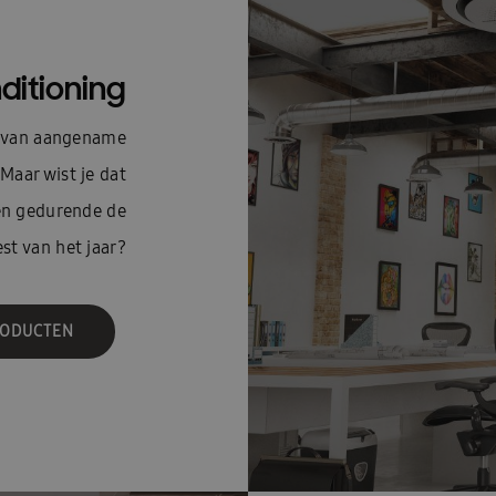
ditioning
en van aangename
Maar wist je dat
en gedurende de
est van het jaar?
RODUCTEN