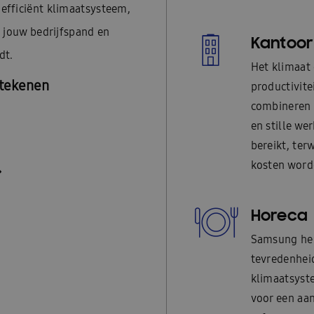
efficiënt klimaatsysteem,
 jouw bedrijfspand en
Kantoor
dt.
Het klimaat 
etekenen
productivit
combineren s
en stille we
bereikt, ter
kosten word
Horeca
Samsung hel
tevredenheid
klimaatsyste
voor een aan