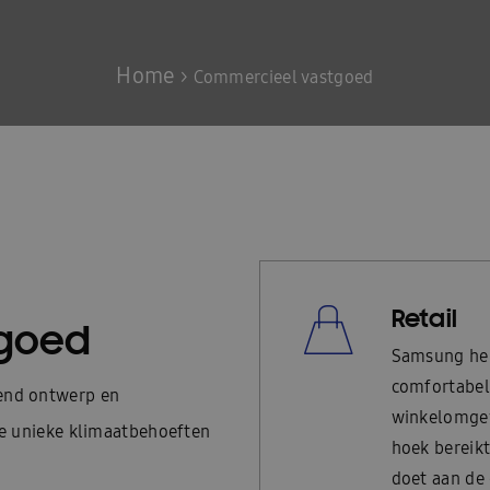
Home
>
Commercieel vastgoed
Retail
goed
Samsung hel
comfortabel 
end ontwerp en
winkelomgev
e unieke klimaatbehoeften
hoek bereikt
doet aan de