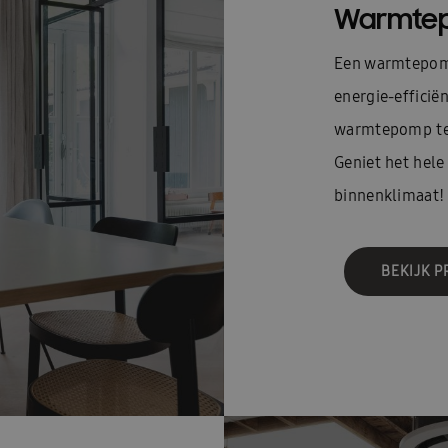
Warmte
Een warmtepom
energie-efficiën
warmtepomp tev
Geniet het hele
binnenklimaat!
BEKIJK 