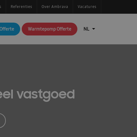
s
Referenties
Over Ambrava
Vacatures
Offerte
Warmtepomp Offerte
el vastgoed