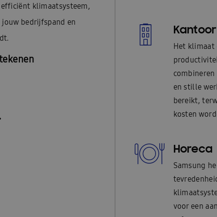
efficiënt klimaatsysteem,
 jouw bedrijfspand en
Kantoor
dt.
Het klimaat 
etekenen
productivit
combineren s
en stille we
bereikt, ter
kosten word
Horeca
Samsung hel
tevredenheid
klimaatsyste
voor een aan