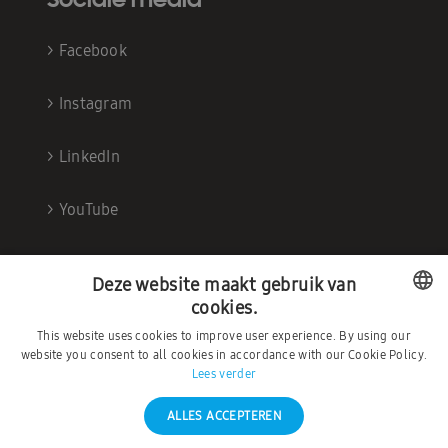
>
Facebook
>
Instagram
>
LinkedIn
>
YouTube
Deze website maakt gebruik van
cookies.
This website uses cookies to improve user experience. By using our
DUTCH
website you consent to all cookies in accordance with our Cookie Policy.
Lees verder
FRENCH
ALLES ACCEPTEREN
©2026 – Ambrava |
Privacybeleid
|
Algemene